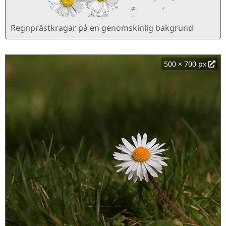
Regnprästkragar på en genomskinlig bakgrund
500 × 700 px