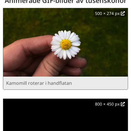
Animerade GIF-bilder av tusenskönor
500 × 274 px
Kamomill roterar i handflatan
800 × 450 px