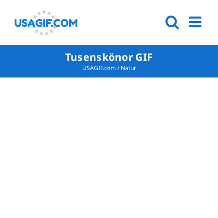
Tusenskönor GIF
USAGIF.com
/
Natur