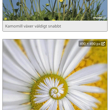
Kamomill växer väldigt snabbt
490 × 490 px