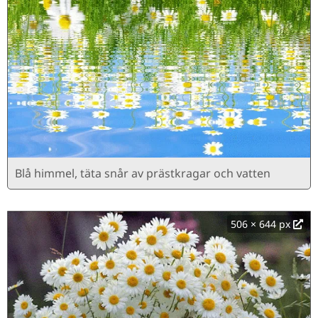
Blå himmel, täta snår av prästkragar och vatten
506 × 644 px