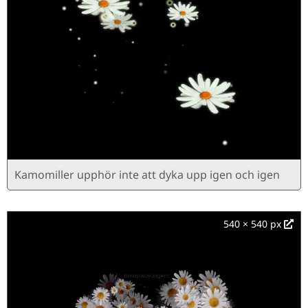
Kamomiller upphör inte att dyka upp igen och igen
540 × 540 px