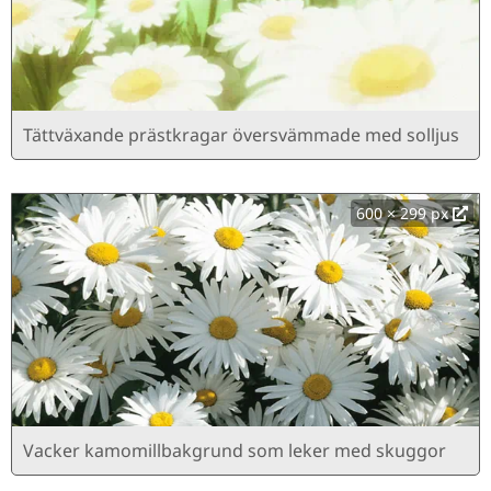
Tättväxande prästkragar översvämmade med solljus
600 × 299 px
Vacker kamomillbakgrund som leker med skuggor