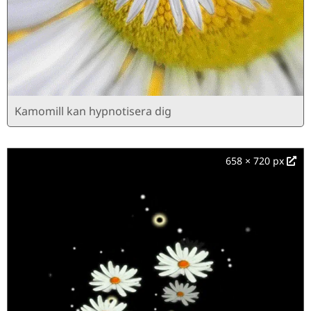
Kamomill kan hypnotisera dig
658 × 720 px