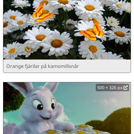
Orange fjärilar på kamomillsnår
500 × 326 px