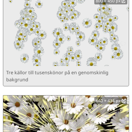
800 × 450 px
Tre källor till tusenskönor på en genomskinlig
bakgrund
640 × 434 px