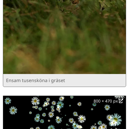
Ensam tusensköna i gräset
800 × 470 px