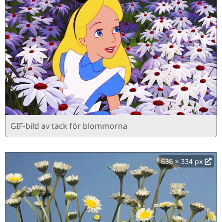
GIF-bild av tack för blommorna
636 × 334 px