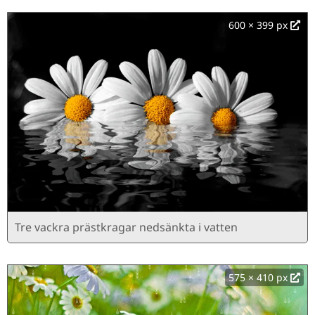
600 × 399 px
Tre vackra prästkragar nedsänkta i vatten
575 × 410 px