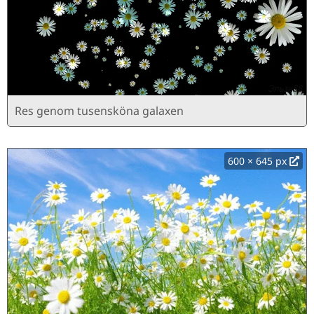
Res genom tusensköna galaxen
600 × 645 px