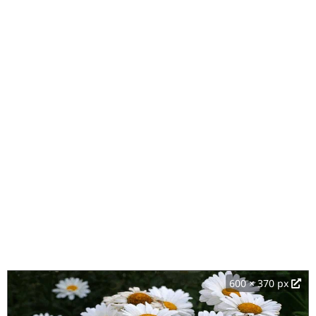
600 × 370 px