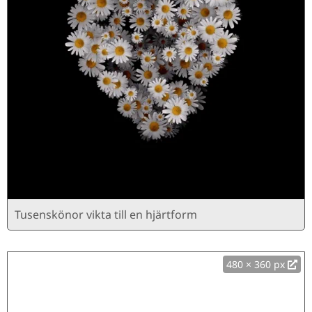
Tusenskönor vikta till en hjärtform
480 × 360 px