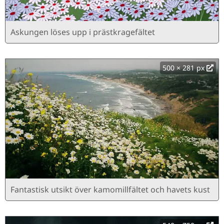
Askungen löses upp i prästkragefältet
500 × 281 px
Fantastisk utsikt över kamomillfältet och havets kust