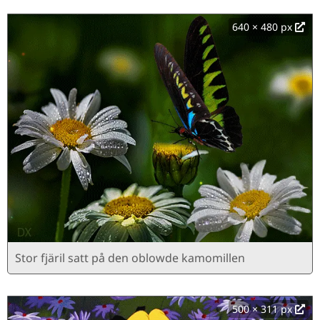
640 × 480 px
Stor fjäril satt på den oblowde kamomillen
500 × 311 px