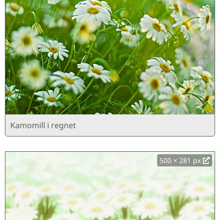
Kamomill i regnet
500 × 281 px