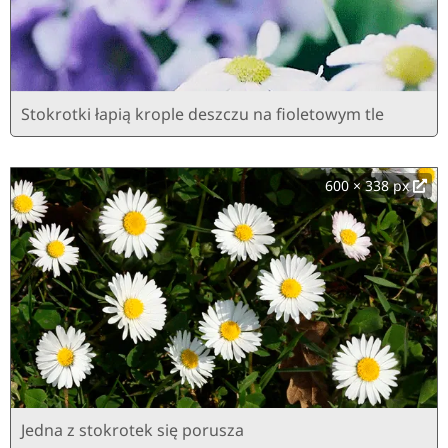
Stokrotki łapią krople deszczu na fioletowym tle
600 × 338 px
Jedna z stokrotek się porusza