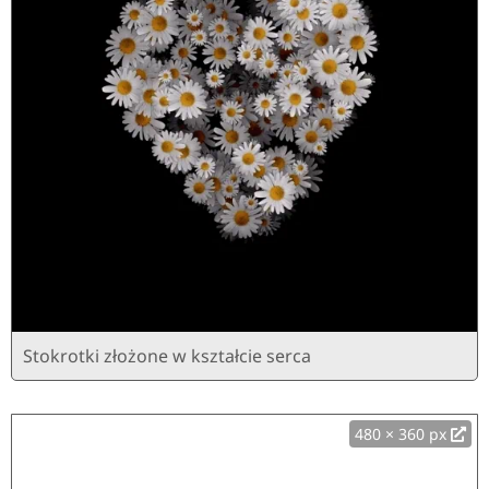
Stokrotki złożone w kształcie serca
480 × 360 px