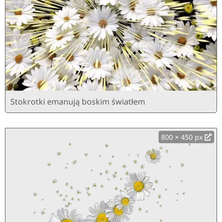
Stokrotki emanują boskim światłem
800 × 450 px