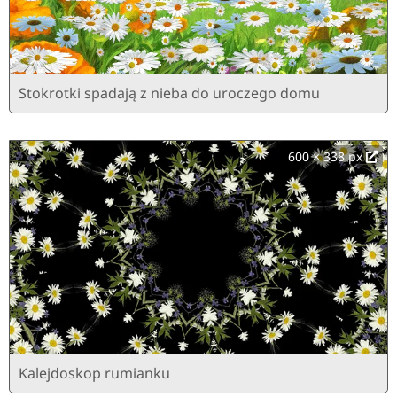
Stokrotki spadają z nieba do uroczego domu
600 × 338 px
Kalejdoskop rumianku