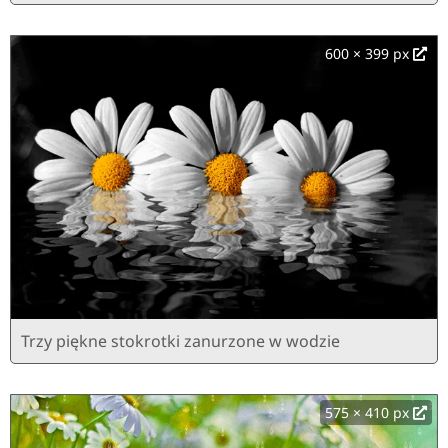
600 × 399 px
Trzy piękne stokrotki zanurzone w wodzie
575 × 410 px