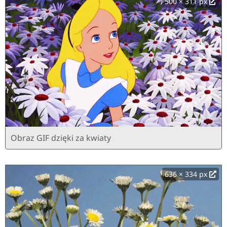
500 × 311 px
Obraz GIF dzięki za kwiaty
636 × 334 px