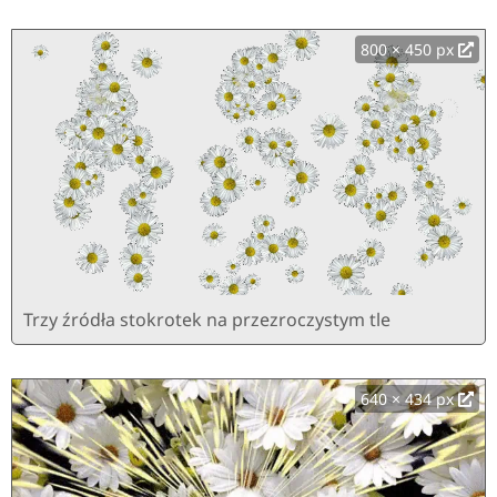
800 × 450 px
Trzy źródła stokrotek na przezroczystym tle
640 × 434 px