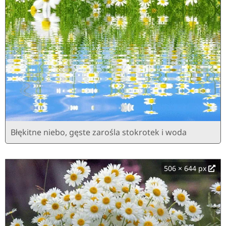
Błękitne niebo, gęste zarośla stokrotek i woda
506 × 644 px