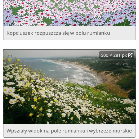
Kopciuszek rozpuszcza się w polu rumianku
500 × 281 px
Wpsziały widok na pole rumianku i wybrzeże morskie