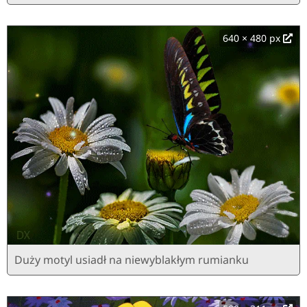
640 × 480 px
Duży motyl usiadł na niewyblakłym rumianku