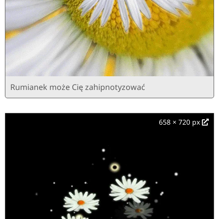
Rumianek może Cię zahipnotyzować
658 × 720 px