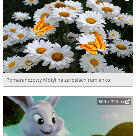
Pomarańczowy Motyl na zaroślach rumianku
500 × 326 px