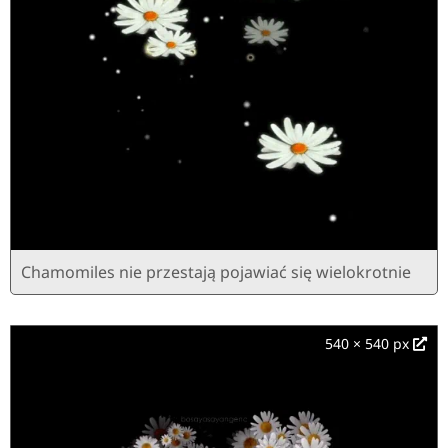
Chamomiles nie przestają pojawiać się wielokrotnie
540 × 540 px