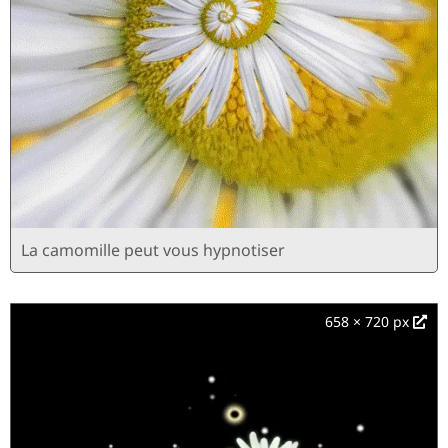
La camomille peut vous hypnotiser
658 × 720 px