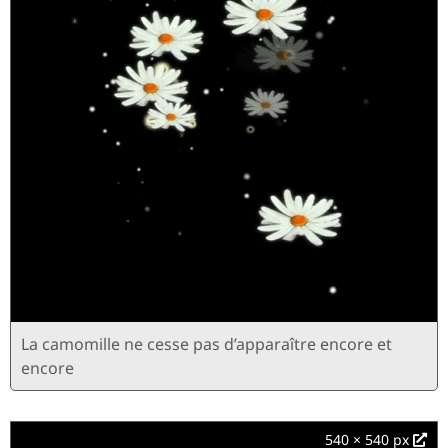
La camomille ne cesse pas d’apparaître encore et
encore
540 × 540 px