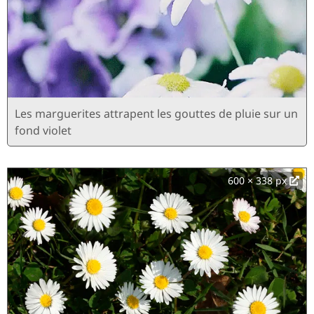
Les marguerites attrapent les gouttes de pluie sur un
fond violet
600 × 338 px