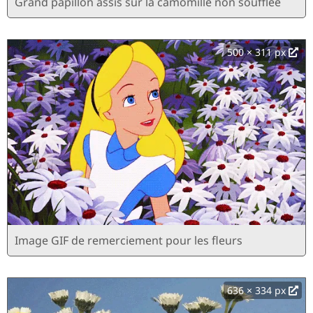
Grand papillon assis sur la camomille non soufflée
500 × 311 px
Image GIF de remerciement pour les fleurs
636 × 334 px