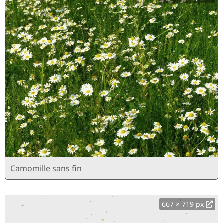
Camomille sans fin
667 × 719 px