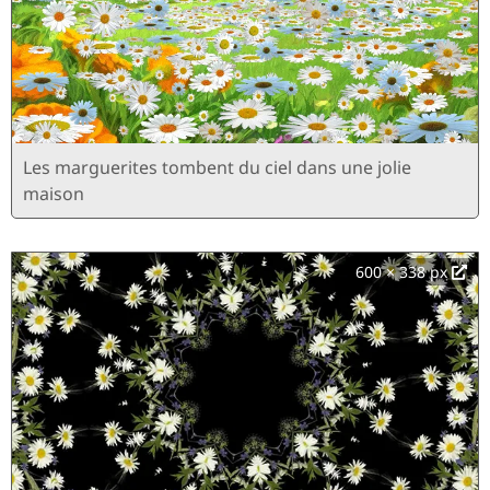
Les marguerites tombent du ciel dans une jolie
maison
600 × 338 px