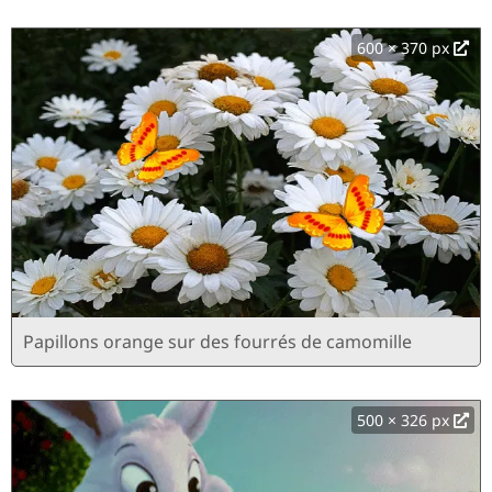
600 × 370 px
Papillons orange sur des fourrés de camomille
500 × 326 px