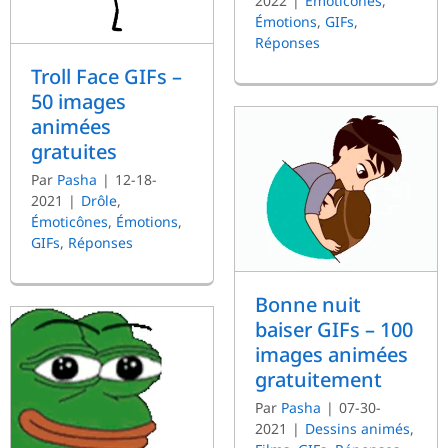
2022
|
Émoticônes
,
Émotions
,
GIFs
,
Réponses
Troll Face GIFs –
50 images
animées
gratuites
Par
Pasha
|
12-18-
2021
|
Drôle
,
Émoticônes
,
Émotions
,
GIFs
,
Réponses
Bonne nuit
baiser GIFs – 100
images animées
gratuitement
Par
Pasha
|
07-30-
2021
|
Dessins animés
,