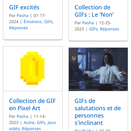
GIF excités
Collection de
GIFs : Le ‘Non’
Par
Pasha
|
01-17-
2024
|
Émotions
,
GIFs
,
Par
Pasha
|
12-25-
Réponses
2023
|
GIFs
,
Réponses
Collection de GIF
GIFs de
en Pixel Art
salutations et de
personnes
Par
Pasha
|
11-14-
s’inclinant
2023
|
Autre
,
GIFs
,
Jeux
vidéo
,
Réponses
Par
Pasha
|
10-10-