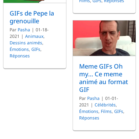
Films
,
GIFs
,
Réponses
GIFs de Pepe la
grenouille
Par
Pasha
|
01-18-
2021
|
Animaux
,
Dessins animés
,
Émotions
,
GIFs
,
Réponses
Meme GIFs Oh
my… Ce meme
animé au format
GIF
Par
Pasha
|
01-01-
2021
|
Célébrités
,
Émotions
,
Films
,
GIFs
,
Réponses