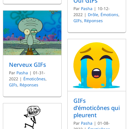
Ouf GIFs
Par
Pasha
|
10-12-
2022
|
Drôle
,
Émotions
,
GIFs
,
Réponses
Nerveux GIFs
Par
Pasha
|
01-31-
2022
|
Émoticônes
,
GIFs
,
Réponses
GIFs
d’émoticônes qui
pleurent
Par
Pasha
|
01-08-