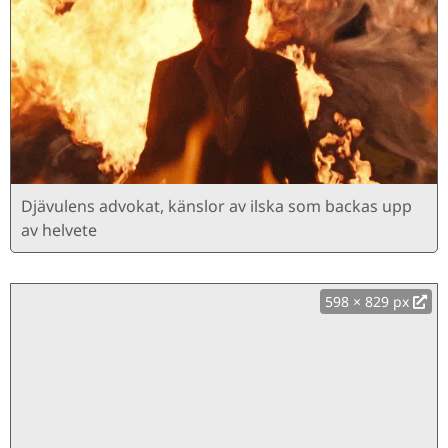
Djävulens advokat, känslor av ilska som backas upp
av helvete
598 × 829 px