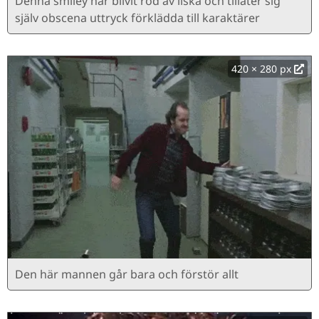
Denna smiley har blivit röd av ilska och tillåter sig
själv obscena uttryck förklädda till karaktärer
420 × 280 px
Den här mannen går bara och förstör allt