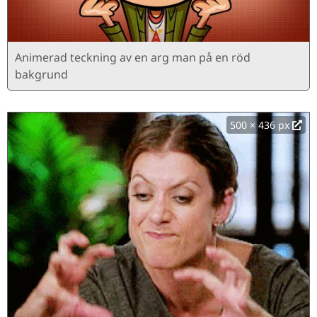
Animerad teckning av en arg man på en röd
bakgrund
500 × 436 px