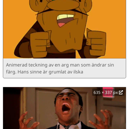
Animerad teckning av en arg man som ändrar sin
färg. Hans sinne är grumlat av ilska
635 × 337 px