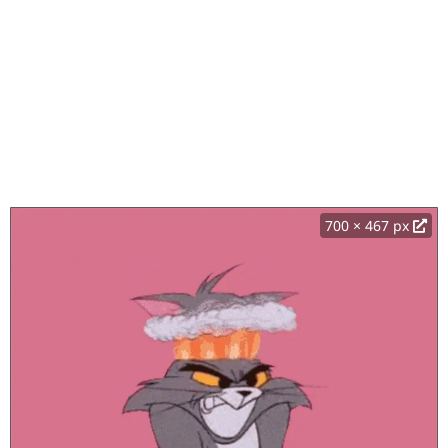
700 × 467 px