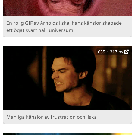
En rolig GIF av Arnolds ilska, hans känslor skapade
ett ögat svart hål i universum
635 × 317 px
Manliga känslor av frustration och ilska