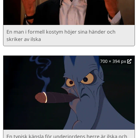
En man i formell kostym höjer sina händer och
skriker av ilska
700 × 394 px
En typisk känsla för underjordens herre är ilska och