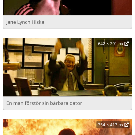
Jane Lynch i ilska
642 × 291 px
En man förstör sin bärbara dator
754 × 417 px