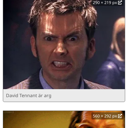
290 × 219 px
David Tennant är arg
560 × 292 px