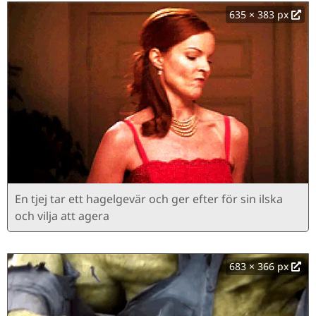
635 × 383 px
En tjej tar ett hagelgevär och ger efter för sin ilska
och vilja att agera
683 × 366 px