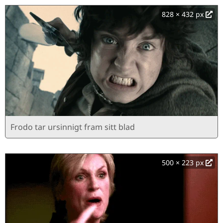
828 × 432 px
Frodo tar ursinnigt fram sitt blad
500 × 223 px