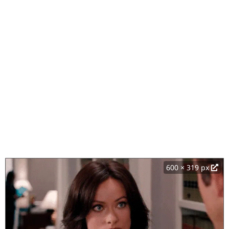
600 × 319 px