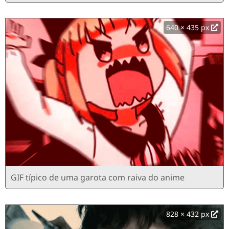
640 × 435 px
GIF típico de uma garota com raiva do anime
828 × 432 px