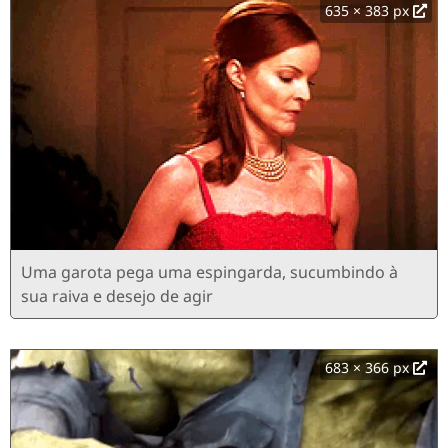
635 × 383 px
Uma garota pega uma espingarda, sucumbindo à
sua raiva e desejo de agir
683 × 366 px