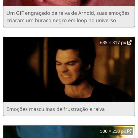
Um GIF engraçado da raiva de Arnold, suas emoções
criaram um buraco negro em loop no universo
635 × 317 px
Emoções masculinas de frustração e raiva
500 × 250 px