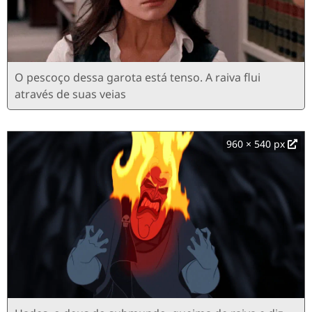
O pescoço dessa garota está tenso. A raiva flui
através de suas veias
960 × 540 px