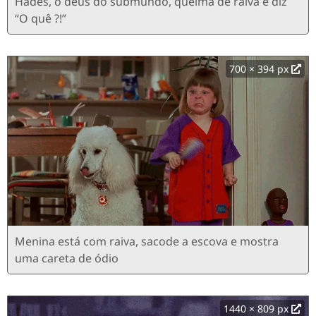
Hades, o deus do submundo, queima de raiva e diz
“O quê ?!”
700 × 394 px
Menina está com raiva, sacode a escova e mostra
uma careta de ódio
1440 × 809 px