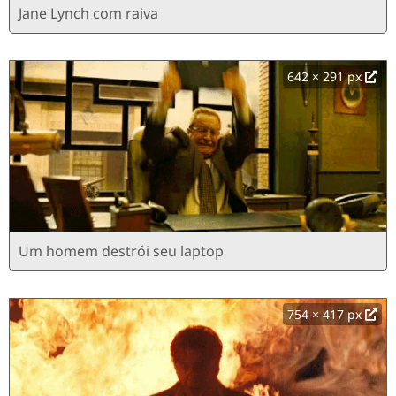
Jane Lynch com raiva
642 × 291 px
Um homem destrói seu laptop
754 × 417 px