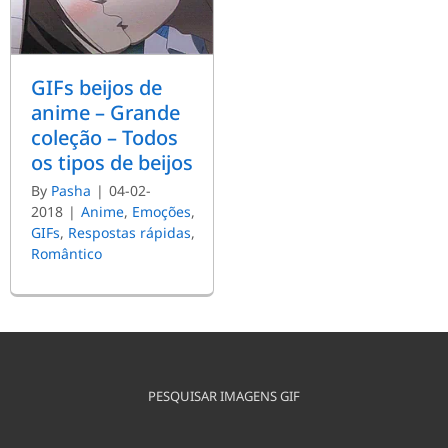
GIFs beijos de
anime – Grande
coleção – Todos
os tipos de beijos
By
Pasha
|
04-02-
2018
|
Anime
,
Emoções
,
GIFs
,
Respostas rápidas
,
Romântico
PESQUISAR IMAGENS GIF