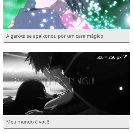
A garota se apaixonou por um cara mágico
500 × 250 px
Meu mundo é você