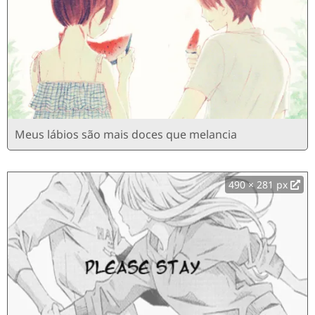
Meus lábios são mais doces que melancia
490 × 281 px