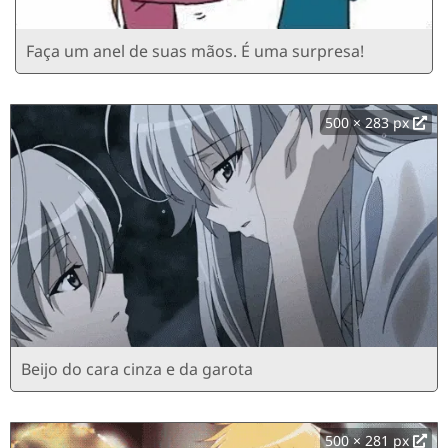
Faça um anel de suas mãos. É uma surpresa!
500 × 283 px
Beijo do cara cinza e da garota
500 × 281 px