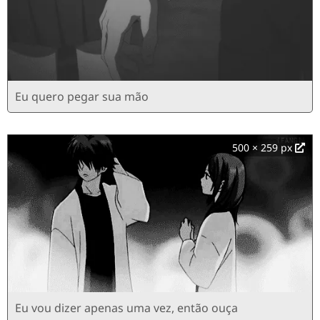
Eu quero pegar sua mão
500 × 259 px
Eu vou dizer apenas uma vez, então ouça