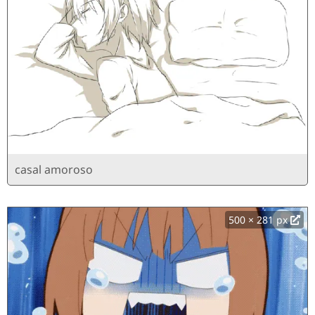
casal amoroso
500 × 281 px