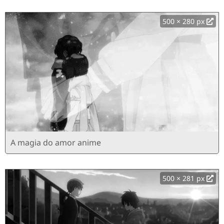
500 × 280 px
A magia do amor anime
500 × 281 px