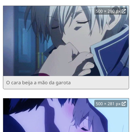
500 × 280 px
O cara beija a mão da garota
500 × 281 px