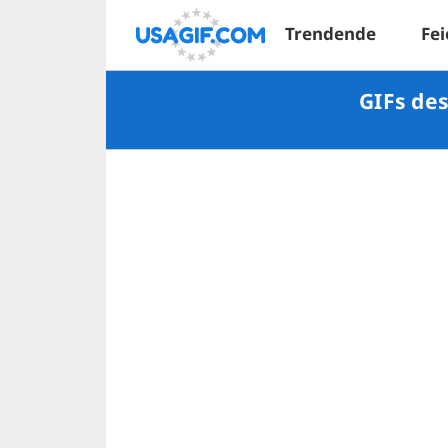
Trendende
Fei
GIFs des