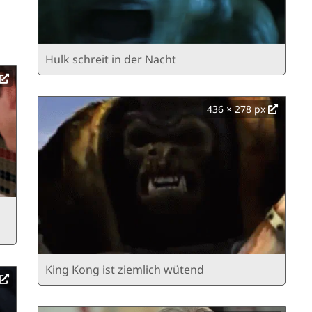
Hulk schreit in der Nacht
436 × 278 px
King Kong ist ziemlich wütend