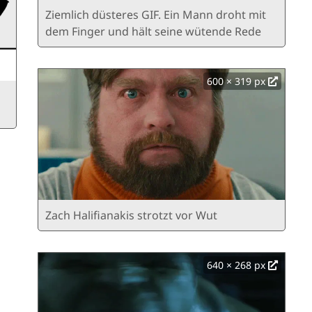
Ziemlich düsteres GIF. Ein Mann droht mit
dem Finger und hält seine wütende Rede
600 × 319 px
Zach Halifianakis strotzt vor Wut
640 × 268 px