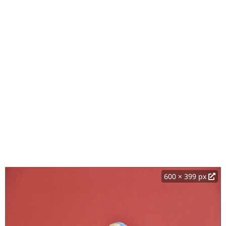
600 × 399 px