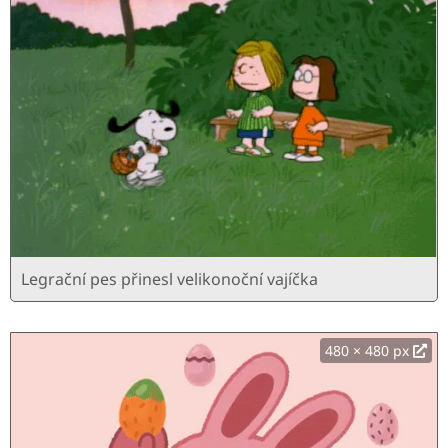
Legrační pes přinesl velikonoční vajíčka
480 × 480 px