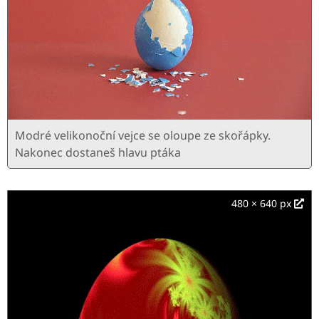
Modré velikonoční vejce se oloupe ze skořápky.
Nakonec dostaneš hlavu ptáka
480 × 640 px