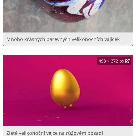
Mnoho krásných barevných velikonočních vajíček
498 × 272 px
Zlaté velikonoční vejce na růžovém pozadí