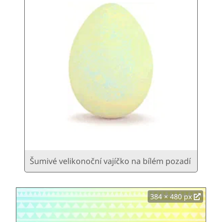
Šumivé velikonoční vajíčko na bílém pozadí
384 × 480 px