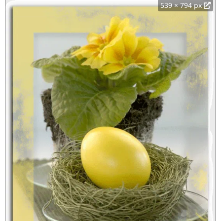
539 × 794 px