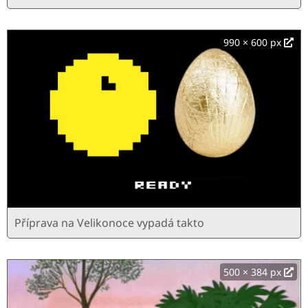
990 × 600 px
Příprava na Velikonoce vypadá takto
500 × 384 px