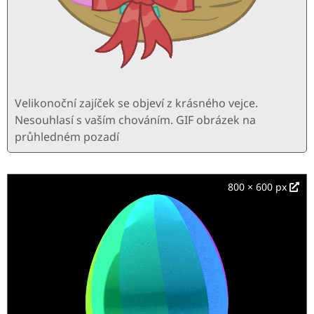
Velikonoční zajíček se objeví z krásného vejce.
Nesouhlasí s vaším chováním. GIF obrázek na
průhledném pozadí
800 × 600 px