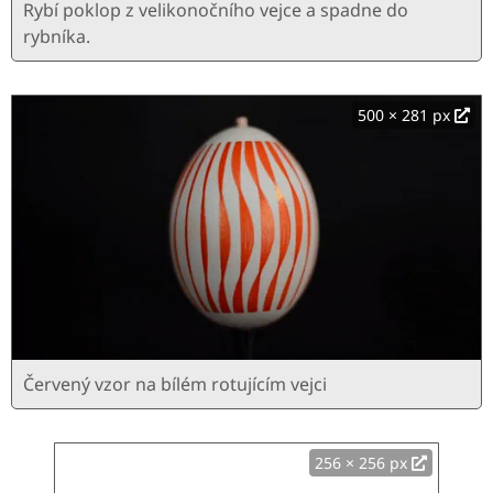
Rybí poklop z velikonočního vejce a spadne do
rybníka.
500 × 281 px
Červený vzor na bílém rotujícím vejci
256 × 256 px