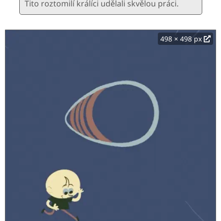
Tito roztomilí králíci udělali skvělou práci.
498 × 498 px