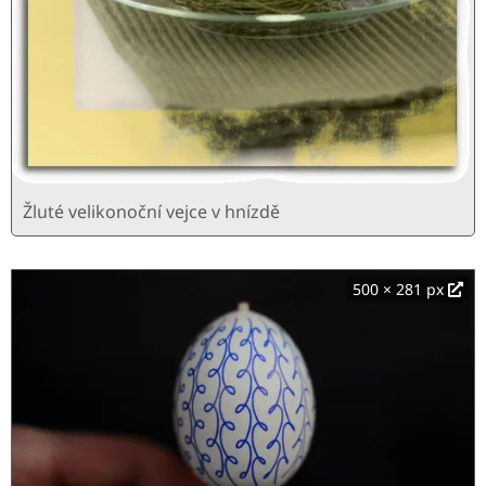
Žluté velikonoční vejce v hnízdě
500 × 281 px