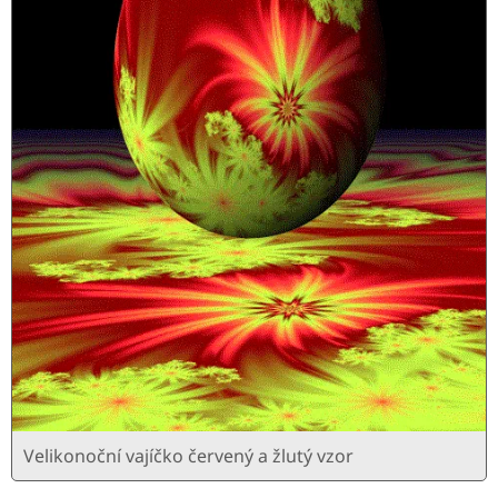
Velikonoční vajíčko červený a žlutý vzor