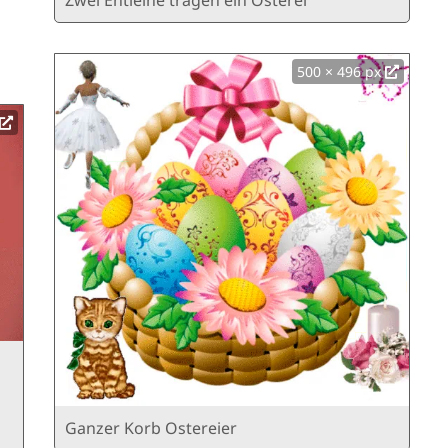
Zwei Entleine tragen ein Osterei
500 × 496 px
Ganzer Korb Ostereier