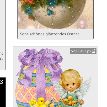
Sehr schönes glänzendes Osterei
529 × 492 px
ht
F-