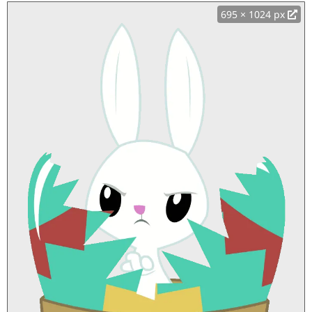
695 × 1024 px