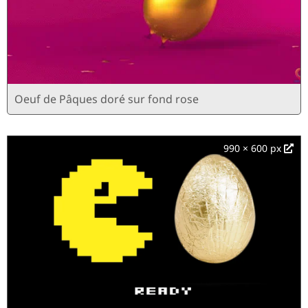
Oeuf de Pâques doré sur fond rose
990 × 600 px