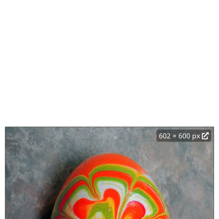
602 × 600 px