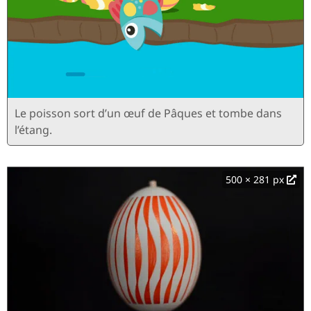
Le poisson sort d’un œuf de Pâques et tombe dans
l’étang.
500 × 281 px