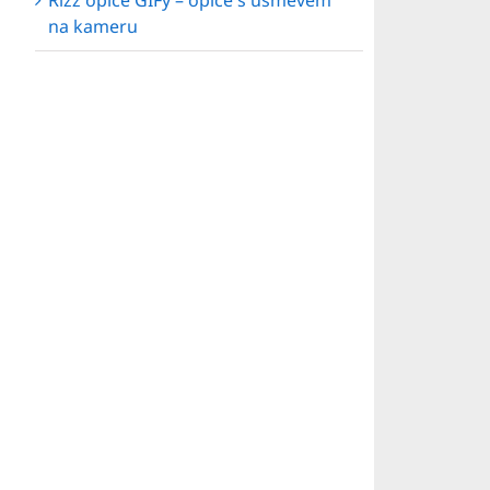
Rizz opice GIFy – opice s úsměvem
na kameru