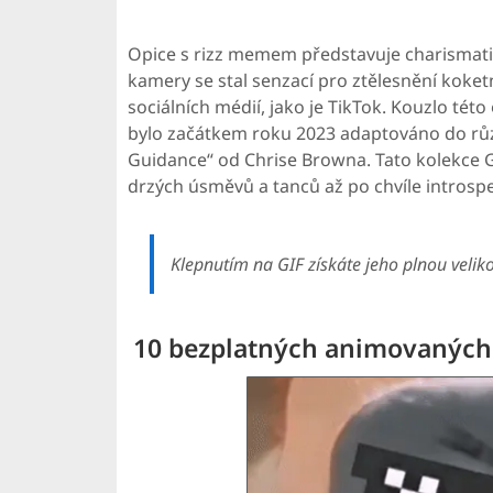
Opice s rizz memem představuje charismat
kamery se stal senzací pro ztělesnění koke
sociálních médií, jako je TikTok. Kouzlo této
bylo začátkem roku 2023 adaptováno do rů
Guidance“ od Chrise Browna. Tato kolekce GI
drzých úsměvů a tanců až po chvíle introsp
Klepnutím na GIF získáte jeho plnou velikost
10 bezplatných animovaných o