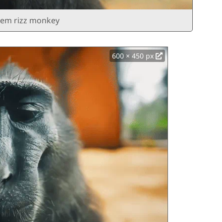
dem rizz monkey
600 × 450 px