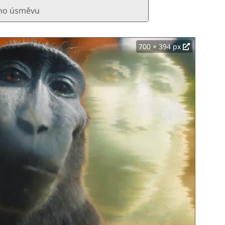
ého úsměvu
700 × 394 px