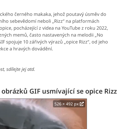
ického černého makaka, jehož poutavý úsměv do
tního sebevědomí neboli „Rizz“ na platformách
 opice, pocházející z videa na YouTube z roku 2022,
zných memů, často nastavených na melodii „No
F spojuje 10 zářivých výrazů „opice Rizz“, od jeho
ekce a hravých dovádění.
, sdílejte jej atd.
brázků GIF usmívající se opice Rizz
526 × 492 px