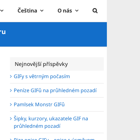
Čeština
O nás
ru
Nejnovější příspěvky
GIFy s větrným počasím
Peníze GIFů na průhledném pozadí
Pamlsek Monstr GIFů
Šipky, kurzory, ukazatele GIF na
průhledném pozadí