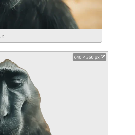
ce
640 × 360 px