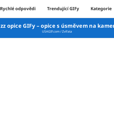
Rychlé odpovědi
Trendující GIFy
Kategorie
izz opice GIFy – opice s úsměvem na kame
USAGIF.com
/
Zvířata