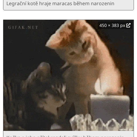
Legrační kotě hraje maracas během narozenin
450 × 383 px