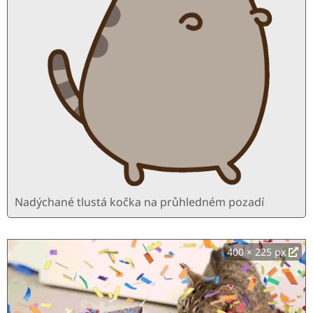
Nadýchané tlustá kočka na průhledném pozadí
400 × 225 px