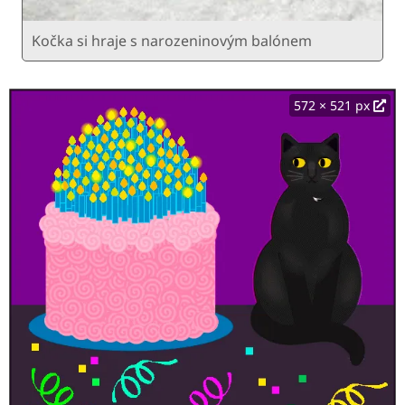
Kočka si hraje s narozeninovým balónem
572 × 521 px