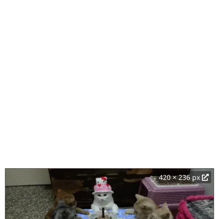
420 × 236 px