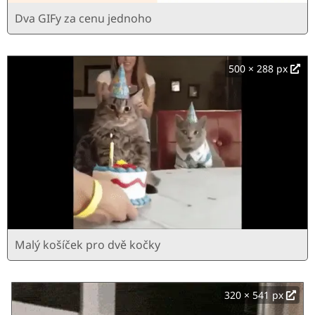
Dva GIFy za cenu jednoho
500 × 288 px
Malý košíček pro dvě kočky
320 × 541 px