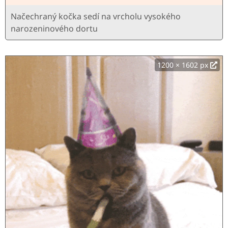
Načechraný kočka sedí na vrcholu vysokého
narozeninového dortu
1200 × 1602 px