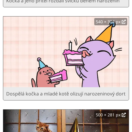
Kočka a jeho přítel rozdali svíčku během narozenin
540 × 304 px
Dospělá kočka a mladé kotě olizují narozeninový dort
500 × 281 px