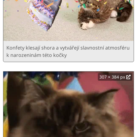
Konfety klesají shora a vytvářejí slavnostní atmosféru
k narozeninám této kočky
307 × 384 px