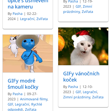
opice s úsměvem
By
Pasha
|
12-19-
na kameru
2023
|
GIF
,
Zimní
prázdniny
,
Zvířata
By
Pasha
|
02-22-
2024
|
Legrační
,
Zvířata
GIFy vánočních
koček
GIFy modré
šmoulí kočky
By
Pasha
|
12-10-
2023
|
GIF
,
Legrační
,
By
Pasha
|
09-27-
Zimní prázdniny
,
Zvířata
2023
|
Animované filmy
,
GIF
,
Legrační
,
Rychlé
odpovědi
,
Zvířata