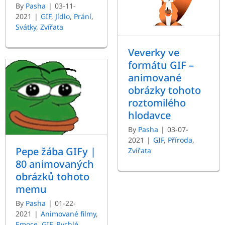
By
Pasha
|
03-11-
2021
|
GIF
,
Jídlo
,
Prání
,
Svátky
,
Zvířata
Veverky ve
formátu GIF –
animované
obrázky tohoto
roztomilého
hlodavce
By
Pasha
|
03-07-
2021
|
GIF
,
Příroda
,
Pepe žába GIFy |
Zvířata
80 animovaných
obrázků tohoto
memu
By
Pasha
|
01-22-
2021
|
Animované filmy
,
Emoce
,
GIF
,
Rychlé