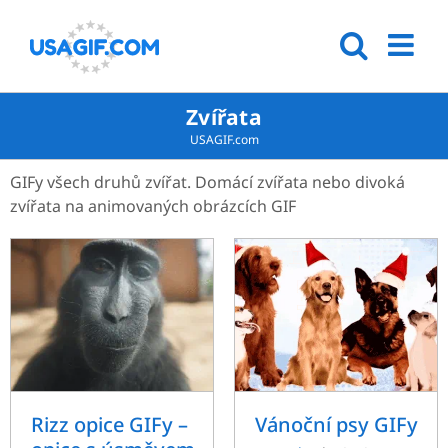
Zvířata
USAGIF.com
GIFy všech druhů zvířat. Domácí zvířata nebo divoká
zvířata na animovaných obrázcích GIF
Rizz opice GIFy –
Vánoční psy GIFy