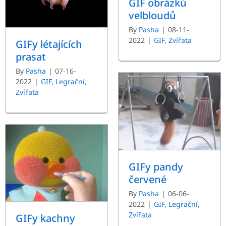
GIF obrázků
velbloudů
By
Pasha
|
08-11-
2022
|
GIF
,
Zvířata
GIFy létajících
prasat
By
Pasha
|
07-16-
2022
|
GIF
,
Legrační
,
Zvířata
GIFy pandy
červené
By
Pasha
|
06-06-
2022
|
GIF
,
Legrační
,
Zvířata
GIFy kachny