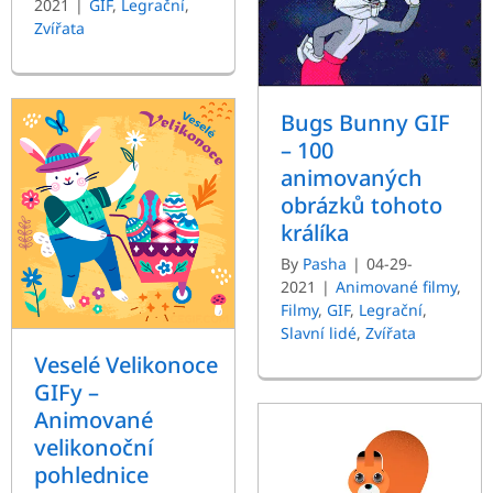
2021
|
GIF
,
Legrační
,
Zvířata
Bugs Bunny GIF
– 100
animovaných
obrázků tohoto
králíka
By
Pasha
|
04-29-
2021
|
Animované filmy
,
Filmy
,
GIF
,
Legrační
,
Slavní lidé
,
Zvířata
Veselé Velikonoce
GIFy –
Animované
velikonoční
pohlednice