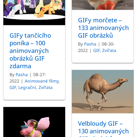
GIFy morčete –
133 animovaných
GIFy tančícího
GIF obrázků
poníka – 100
By
Pasha
|
08-30-
animovaných
2022
|
GIF
,
Zvířata
obrázků GIF
zdarma
By
Pasha
|
08-27-
2022
|
Animované filmy
,
GIF
,
Legrační
,
Zvířata
Velbloudy GIF –
130 animovaných