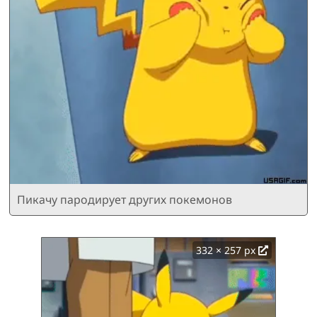
Пикачу пародирует других покемонов
332 × 257 px