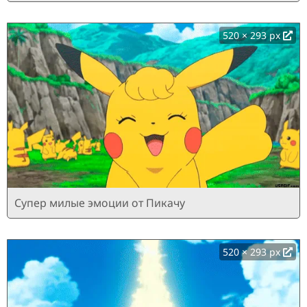
520 × 293 px
Супер милые эмоции от Пикачу
520 × 293 px