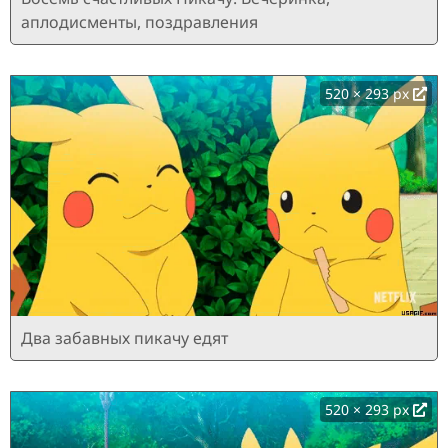
аплодисменты, поздравления
520 × 293 px
Два забавных пикачу едят
520 × 293 px