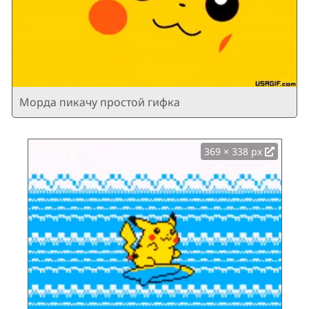
Морда пикачу простой гифка
369 × 338 px