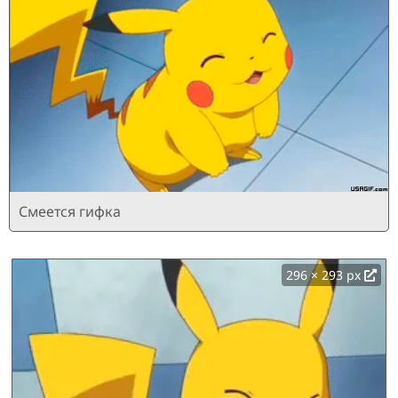
Смеется гифка
296 × 293 px