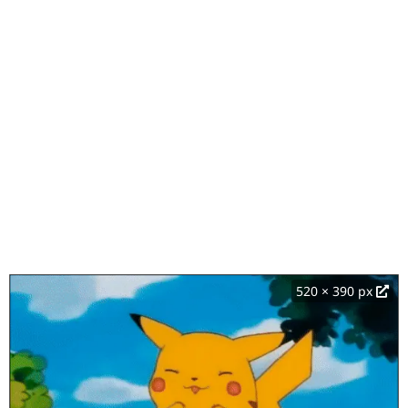
520 × 390 px