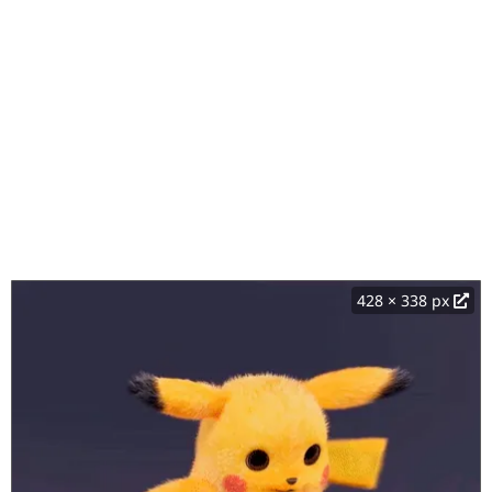
428 × 338 px