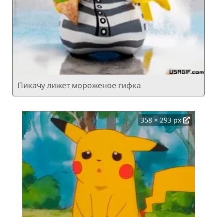
Пикачу лижет мороженое гифка
358 × 293 px