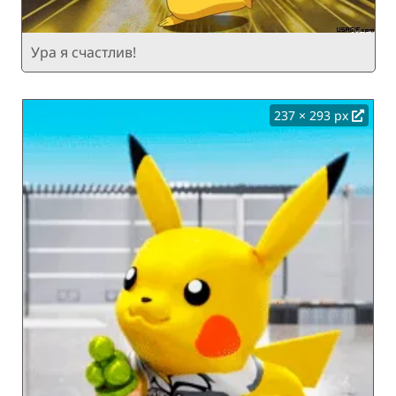
Ура я счастлив!
237 × 293 px