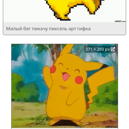
Милый бег пикачу пиксель арт гифка
371 × 293 px