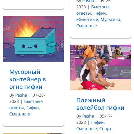
By
Pasha
|
09-26-
2023
|
Быстрые
ответы
,
Гифки
,
Животные
,
Мультики
,
Смешные
Мусорный
контейнер в
огне гифки
By
Pasha
|
07-28-
Пляжный
2023
|
Быстрые
волейбол гифки
ответы
,
Гифки
,
Смешные
By
Pasha
|
05-17-
2023
|
Гифки
,
Смешные
,
Спорт