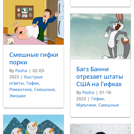
Смешные гифки
порки
Багз Банни
By
Pasha
|
02-03-
отрезает штаты
2023
|
Быстрые
США на Гифках
ответы
,
Гифки
,
Романтика
,
Смешные
,
By
Pasha
|
01-18-
Эмоции
2023
|
Гифки
,
Мультики
,
Смешные