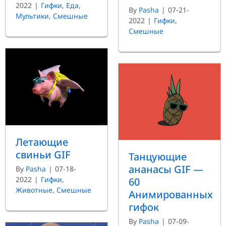
2022
|
Гифки
,
Еда
,
By
Pasha
|
07-21-
Мультики
,
Смешные
2022
|
Гифки
,
Смешные
Летающие
свиньи GIF
Танцующие
ананасы GIF —
By
Pasha
|
07-18-
2022
|
Гифки
,
60
Животные
,
Смешные
Анимированных
гифок
By
Pasha
|
07-09-