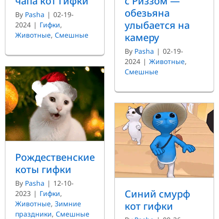
с Риззом —
чапа кот гифки
обезьяна
By
Pasha
|
02-19-
улыбается на
2024
|
Гифки
,
Животные
,
Смешные
камеру
By
Pasha
|
02-19-
2024
|
Животные
,
Смешные
Рождественские
коты гифки
By
Pasha
|
12-10-
Синий смурф
2023
|
Гифки
,
Животные
,
Зимние
кот гифки
праздники
,
Смешные