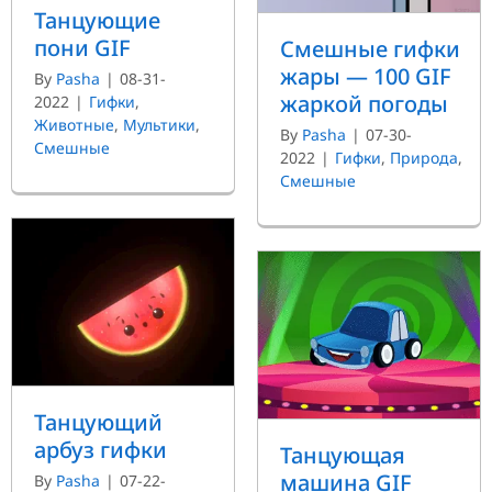
Танцующие
пони GIF
Смешные гифки
жары — 100 GIF
By
Pasha
|
08-31-
жаркой погоды
2022
|
Гифки
,
Животные
,
Мультики
,
By
Pasha
|
07-30-
Смешные
2022
|
Гифки
,
Природа
,
Смешные
Танцующий
арбуз гифки
Танцующая
машина GIF
By
Pasha
|
07-22-