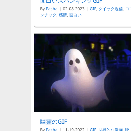
面白いスパンキングGIF
By
Pasha
|
02-08-2023
|
GIF
,
クイック返信
,
ロ
ンチック
,
感情
,
面白い
幽霊のGIF
By
Pasha
|
11-19-2022
|
GIF
,
世界的な漫画
,
映