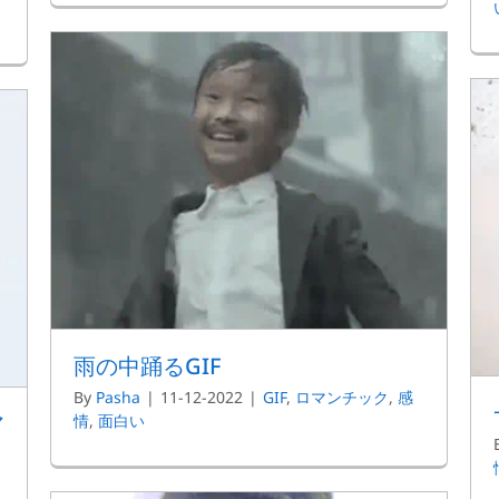
雨の中踊るGIF
By
Pasha
|
11-12-2022
|
GIF
,
ロマンチック
,
感
ア
情
,
面白い