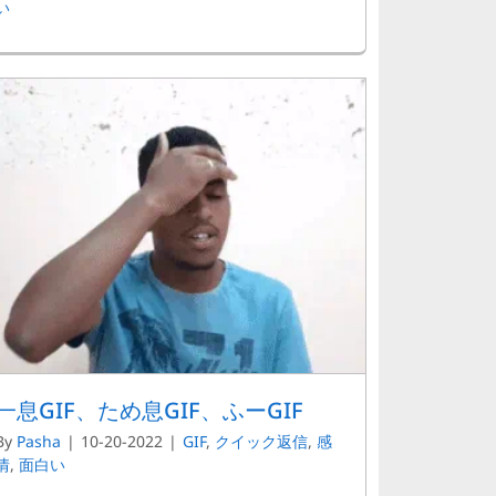
い
一息GIF、ため息GIF、ふーGIF
By
Pasha
|
10-20-2022
|
GIF
,
クイック返信
,
感
情
,
面白い