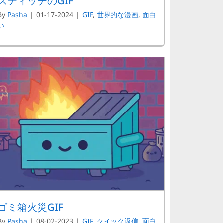
スティッチのGIF
By
Pasha
|
01-17-2024
|
GIF
,
世界的な漫画
,
面白
い
ゴミ箱火災GIF
By
Pasha
|
08-02-2023
|
GIF
,
クイック返信
,
面白