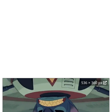
536 × 360 px