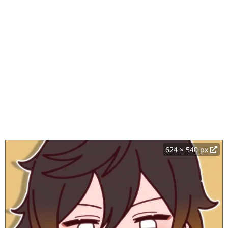
624 × 540 px