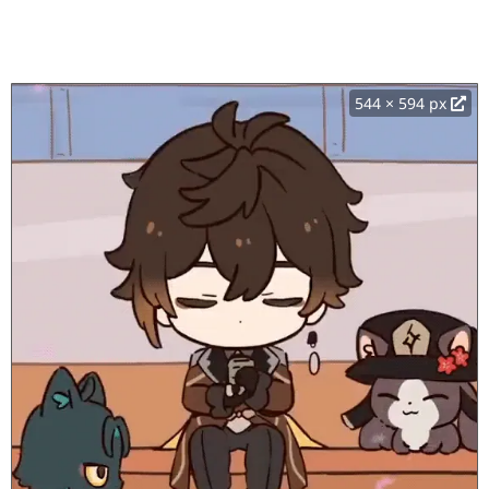
544 × 594 px