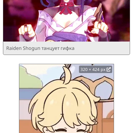
Raiden Shogun танцует гифка
320 × 424 px