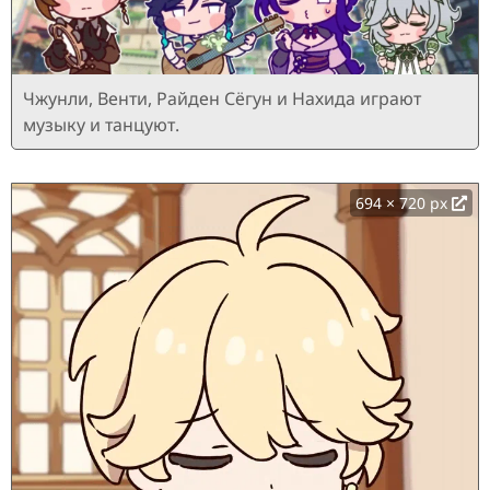
Чжунли, Венти, Райден Сёгун и Нахида играют
музыку и танцуют.
694 × 720 px