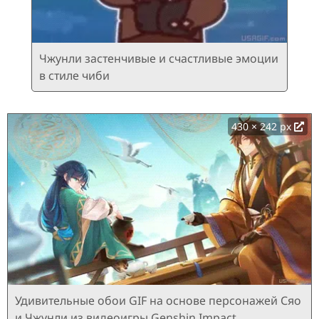
Чжунли застенчивые и счастливые эмоции
в стиле чиби
430 × 242 px
Удивительные обои GIF на основе персонажей Сяо
и Чжунли из видеоигры Genshin Impact