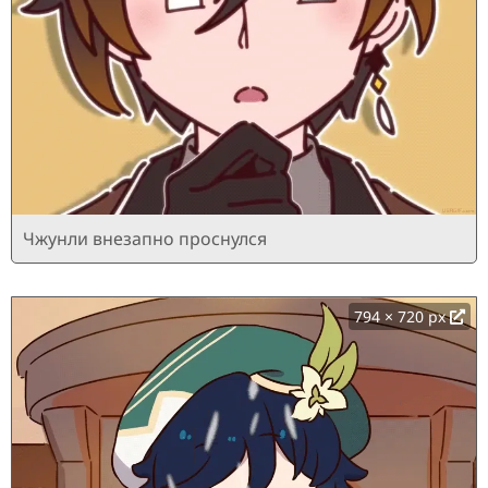
Чжунли внезапно проснулся
794 × 720 px