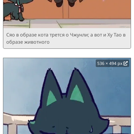
Сяо в образе кота трется о Чжунли; а вот и Ху Тао в
образе животного
536 × 494 px