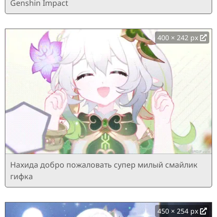
Genshin Impact
400 × 242 px
Нахида добро пожаловать супер милый смайлик
гифка
450 × 254 px