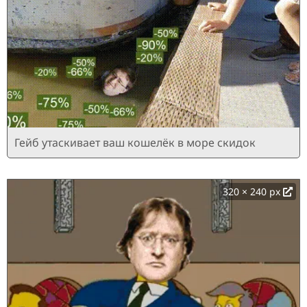
Гейб утаскивает ваш кошелёк в море скидок
320 × 240 px