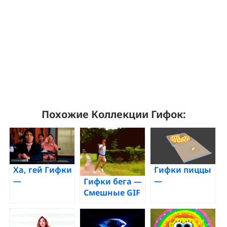
Похожие Коллекции Гифок:
Гифки пиццы
Ха, гей Гифки
—
—
Гифки бега —
Анимированные
Анимированные
Смешные GIF
GIF
изображения
изображения
изображения
этого мема
спешки
пицц