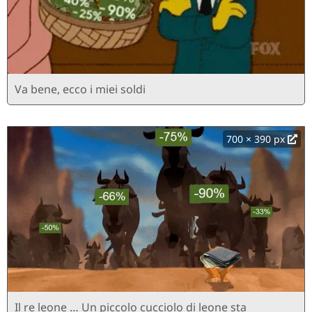
Va bene, ecco i miei soldi
700 × 390 px
Il re leone … Un piccolo cucciolo di leone sta