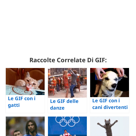
Raccolte Correlate Di GIF:
Le GIF con i
Le GIF con i
Le GIF delle
gatti
cani divertenti
danze
divertenti –
– 112 immagini
divertenti –
Più di 100
animate
Una collezione
immagini
di 100
animate
immagini