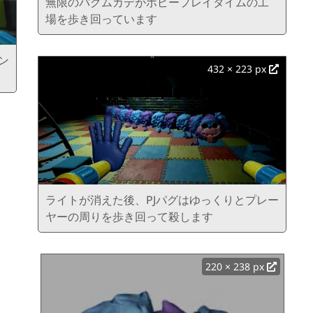
無限のパグムカデがポピープレイタイムの工
場を歩き回っています
ン
432 × 223 px
ライトが消えた後、PJパグはゆっくりとプレー
ヤーの周りを歩き回って殺します
220 × 238 px