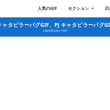
人気のGIF
セクション
日
キャタピラーパグGIF、PJ キャタピラーパグGI
USAGIF.com
/
GIF