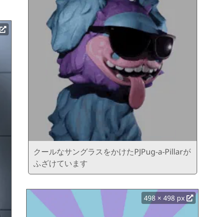
クールなサングラスをかけたPJPug-a-Pillarが
ふざけています
498 × 498 px