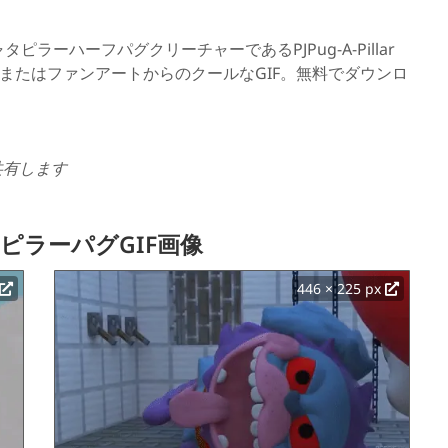
ャタピラーハーフパグクリーチャーであるPJPug-A-Pillar
ムまたはファンアートからのクールなGIF。無料でダウンロ
共有します
ャタピラーパグGIF画像
446 × 225 px