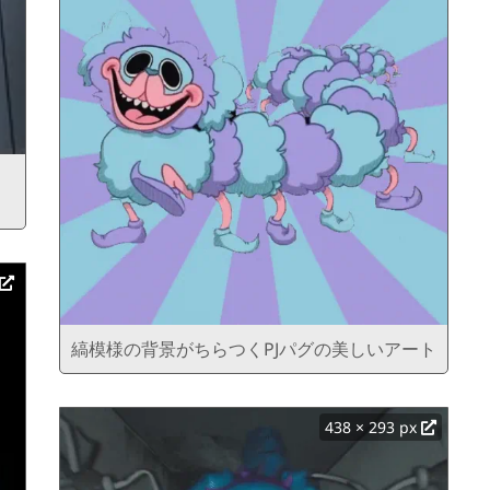
縞模様の背景がちらつくPJパグの美しいアート
438 × 293 px