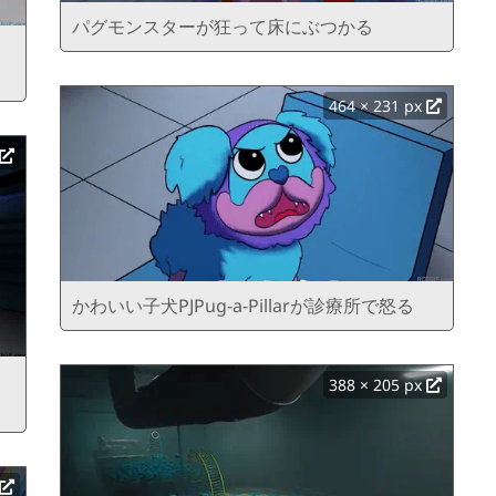
パグモンスターが狂って床にぶつかる
464 × 231 px
かわいい子犬PJPug-a-Pillarが診療所で怒る
388 × 205 px