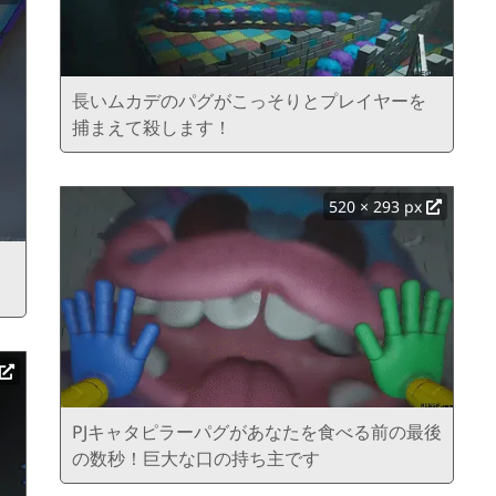
長いムカデのパグがこっそりとプレイヤーを
捕まえて殺します！
520 × 293 px
PJキャタピラーパグがあなたを食べる前の最後
の数秒！巨大な口の持ち主です