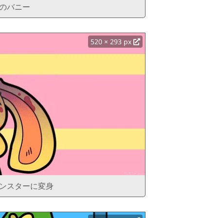
のバニー
520 × 293 px
ンスターに変身