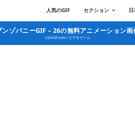
人気のGIF
セクション
日
ブンゾバニーGIF – 26の無料アニメーション画
USAGIF.com
/
ビデオゲーム