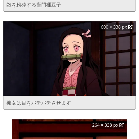
敵を粉砕する竈門禰豆子
600 × 338 px
彼女は目をパチパチさせます
264 × 338 px