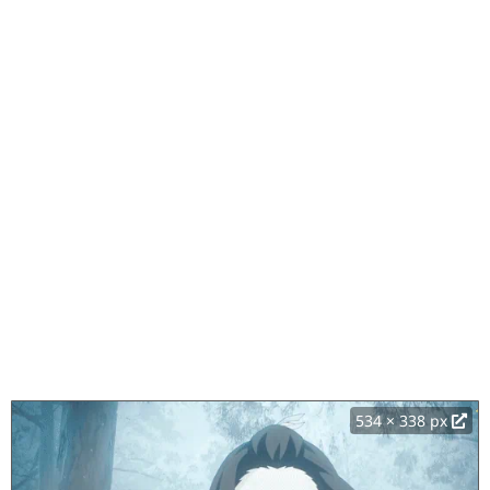
534 × 338 px