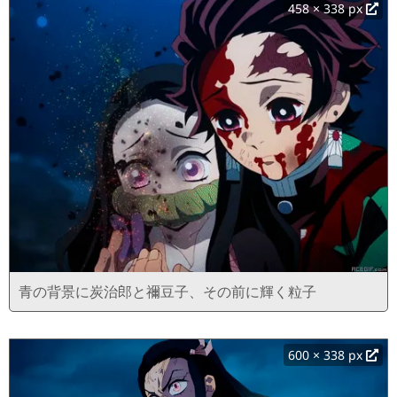
458 × 338 px
青の背景に炭治郎と禰豆子、その前に輝く粒子
600 × 338 px