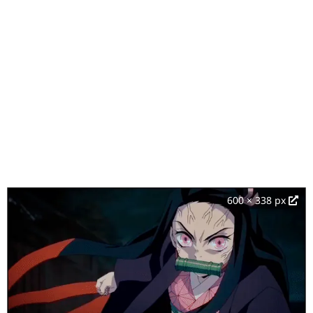
600 × 338 px