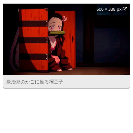
600 × 338 px
炭治郎のかごに座る禰豆子