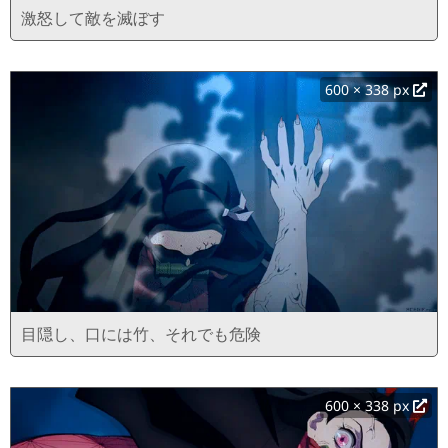
激怒して敵を滅ぼす
600 × 338 px
目隠し、口には竹、それでも危険
600 × 338 px