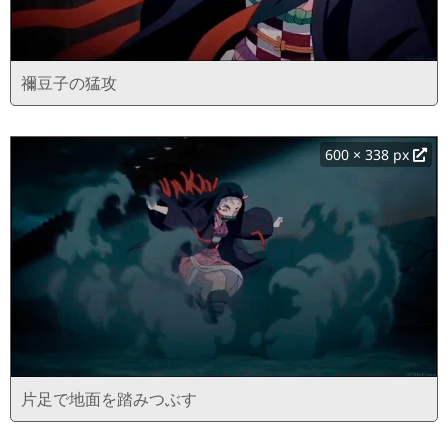
禰豆子の猛攻
600 × 338 px
片足で地面を踏みつぶす