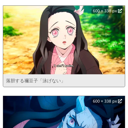
600 × 338 px
落胆する禰豆子「泳げない」
600 × 338 px