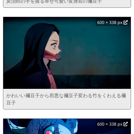
炭治郎の手を握る幸せ可愛い変身前の禰豆子
600 × 338 px
かわいい禰豆子から邪悪な禰豆子変わる竹をくわえる禰
豆子
600 × 338 px