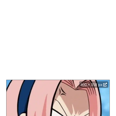
400 × 358 px