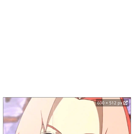
600 × 512 px