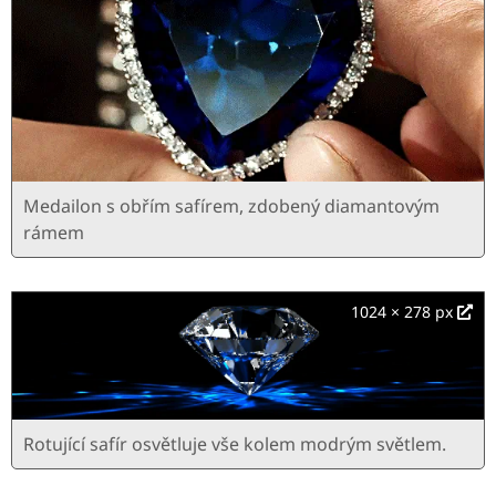
Medailon s obřím safírem, zdobený diamantovým
rámem
1024 × 278 px
Rotující safír osvětluje vše kolem modrým světlem.