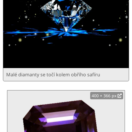
Malé diamanty se točí kolem obřího safíru
400 × 366 px