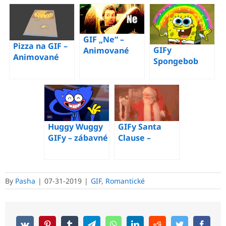
zdarma
zdarma
obrázky
zdarma
GIF „Ne“ –
Pizza na GIF –
GIFy
Animované
Animované
Spongebob
obrázky říkají
obrázky GIF
ukazuje duhu –
ne – Stáhněte
pizzy zdarma
Všechny
si zdarma!
animované
obrázky
Huggy Wuggy
GIFy Santa
GIFy – zábavné
Clause –
nebo děsivé
Animované
animované
vánoční
obrázky
obrázky Santa
By
Pasha
|
07-31-2019
|
GIF
,
Romantické
Clause