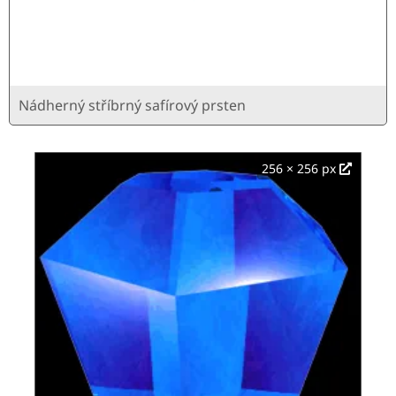
Nádherný stříbrný safírový prsten
256 × 256 px