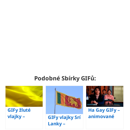
Podobné Sbírky GIFů:
GIFy žluté
Ha Gay GIFy –
vlajky –
animované
GIFy vlajky Srí
Animované
obrázky
Lanky –
obrázky
tohoto memu
animované