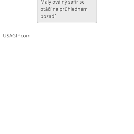
Malý oválný safír se
otáčí na průhledném
pozadí
USAGIF.com