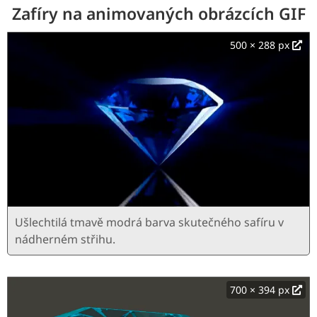
Zafíry na animovaných obrázcích GIF
500 × 288 px
Ušlechtilá tmavě modrá barva skutečného safíru v
nádherném střihu.
700 × 394 px