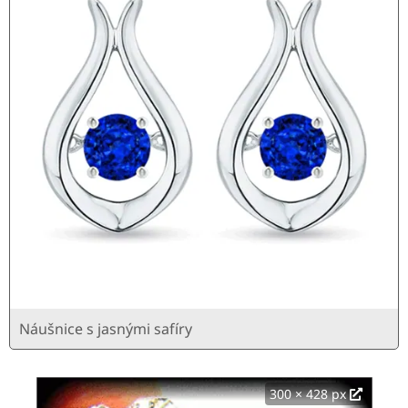
Náušnice s jasnými safíry
300 × 428 px