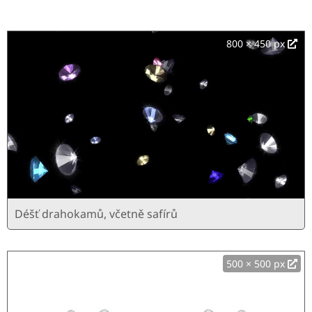
800 × 450 px
Déšť drahokamů, včetně safírů
500 × 500 px