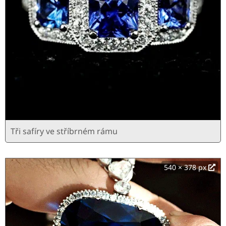
Tři safíry ve stříbrném rámu
540 × 378 px