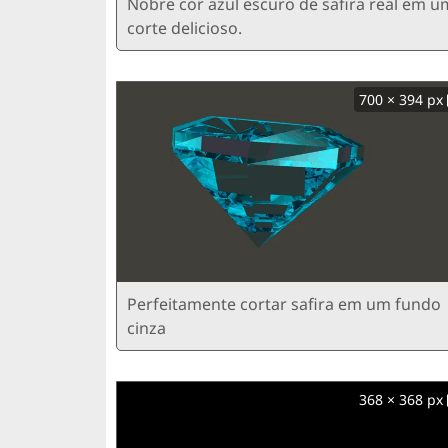
Nobre cor azul escuro de safira real em u
corte delicioso.
700 × 394 px
Perfeitamente cortar safira em um fundo
cinza
368 × 368 px