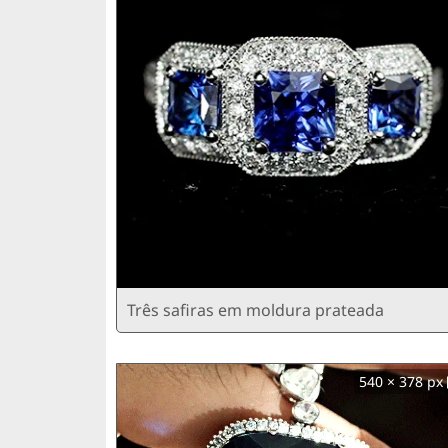
Três safiras em moldura prateada
540 × 378 px