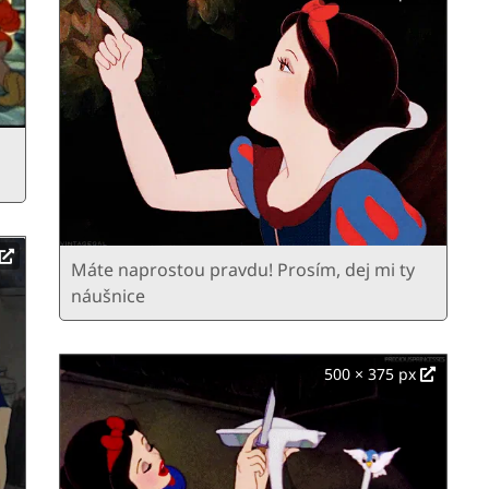
Máte naprostou pravdu! Prosím, dej mi ty
náušnice
500 × 375 px