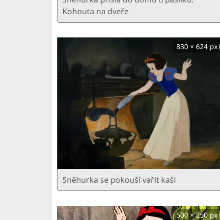
Kohouta na dveře
830 × 624 px
Sněhurka se pokouší vařit kaši
500 × 250 px