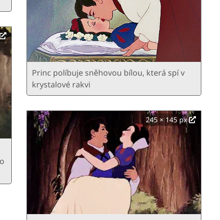
Princ políbuje sněhovou bílou, která spí v
krystalové rakvi
245 × 145 px
e
ro