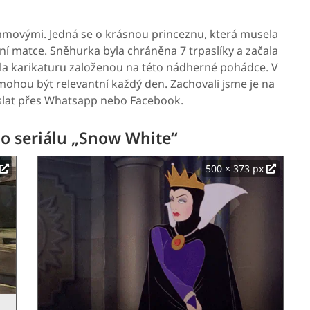
mmovými. Jedná se o krásnou princeznu, která musela
tní matce. Sněhurka byla chráněna 7 trpaslíky a začala
la karikaturu založenou na této nádherné pohádce. V
mohou být relevantní každý den. Zachovali jsme je na
deslat přes Whatsapp nebo Facebook.
ho seriálu „Snow White“
500 × 373 px