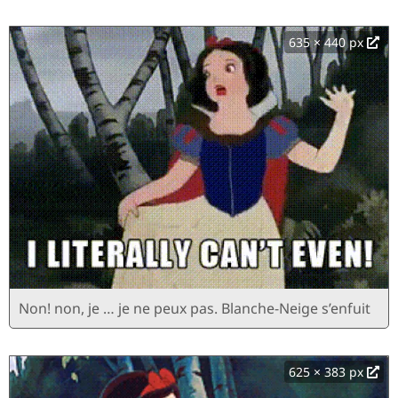
635 × 440 px
Non! non, je … je ne peux pas. Blanche-Neige s’enfuit
625 × 383 px