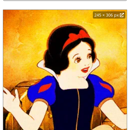
245 × 306 px