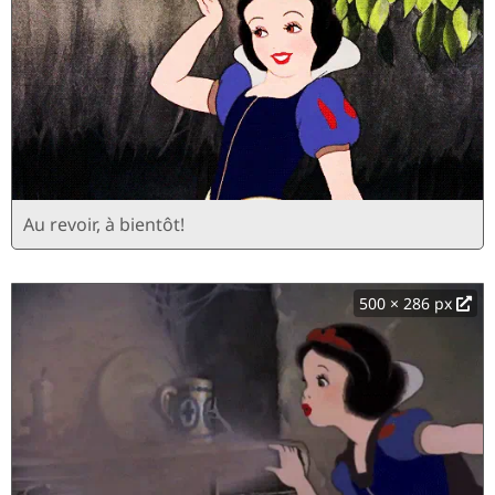
Au revoir, à bientôt!
500 × 286 px