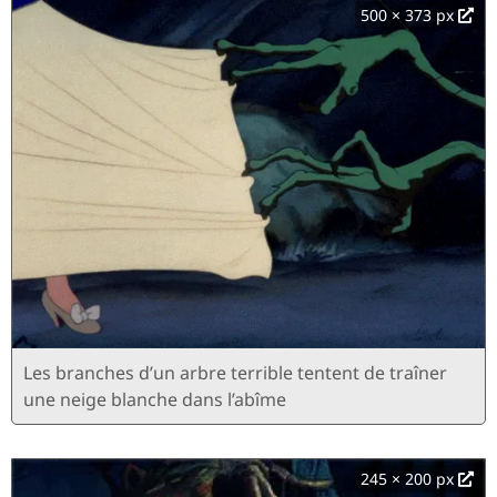
500 × 373 px
Les branches d’un arbre terrible tentent de traîner
une neige blanche dans l’abîme
245 × 200 px