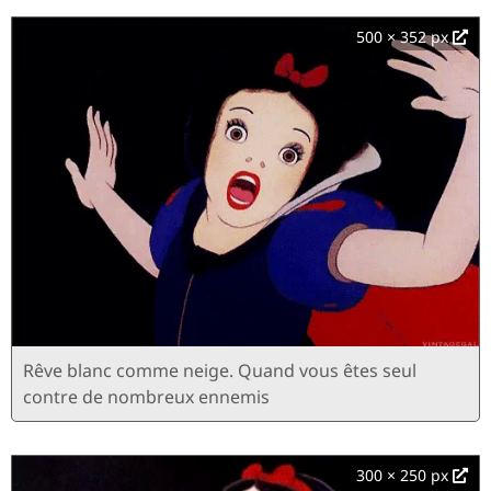
500 × 352 px
Rêve blanc comme neige. Quand vous êtes seul
contre de nombreux ennemis
300 × 250 px