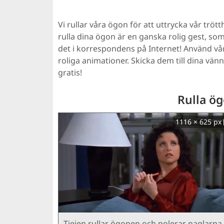
Vi rullar våra ögon för att uttrycka vår tröt
rulla dina ögon är en ganska rolig gest, so
det i korrespondens på Internet! Använd vår
roliga animationer. Skicka dem till dina vänn
gratis!
Rulla ög
1116 × 625 px
Tjejen rullar ögonen och polerar naglarna