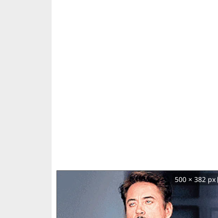
500 × 382 px