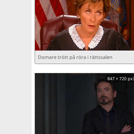
Domare trött på röra i rättssalen
847 × 720 px