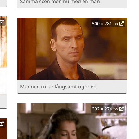
Samma scen men nu med en man
500 × 281 px
Mannen rullar långsamt ögonen
392 × 274 px