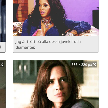
Jag är trött på alla dessa juveler och
d
diamanter.
386 × 220 px