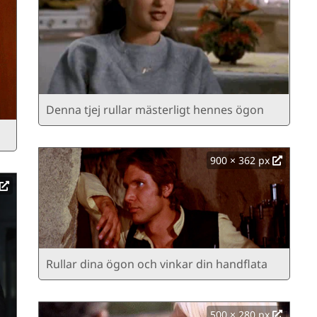
Denna tjej rullar mästerligt hennes ögon
900 × 362 px
Rullar dina ögon och vinkar din handflata
500 × 280 px