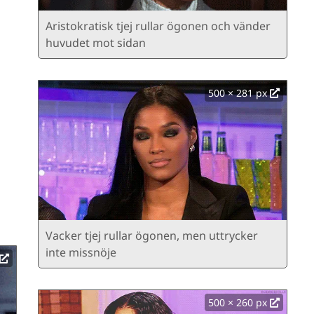
Aristokratisk tjej rullar ögonen och vänder
huvudet mot sidan
500 × 281 px
Vacker tjej rullar ögonen, men uttrycker
inte missnöje
500 × 260 px