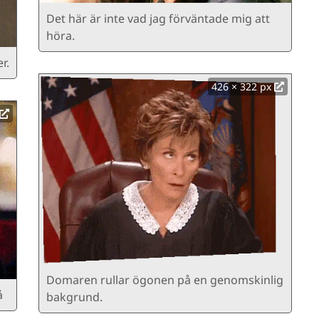
Det här är inte vad jag förväntade mig att
höra.
r.
426 × 322 px
Domaren rullar ögonen på en genomskinlig
å
bakgrund.