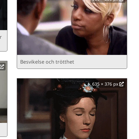
r
Besvikelse och trötthet
635 × 376 px