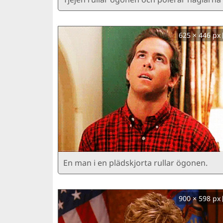
625 × 446 px
En man i en plädskjorta rullar ögonen.
900 × 598 px