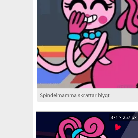
Spindelmamma skrattar blygt
371 × 257 px