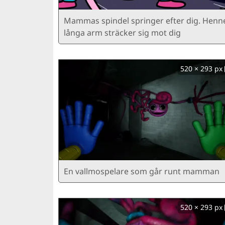
Mammas spindel springer efter dig. Henn
långa arm sträcker sig mot dig
520 × 293 px
En vallmospelare som går runt mamman
520 × 293 px