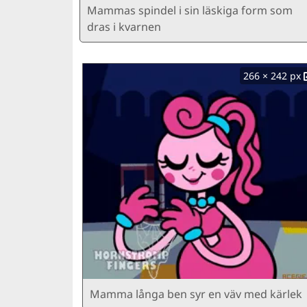
Mammas spindel i sin läskiga form som
dras i kvarnen
266 × 242 px
Mamma långa ben syr en väv med kärlek