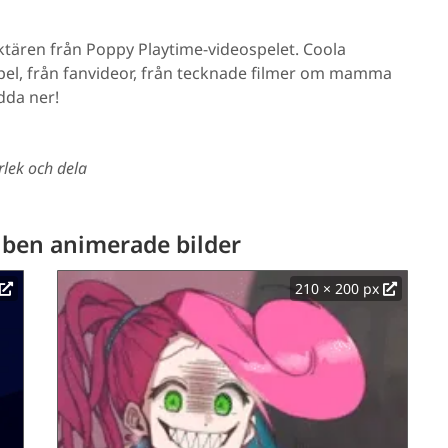
tären från Poppy Playtime-videospelet. Coola
pel, från fanvideor, från tecknade filmer om mamma
dda ner!
orlek och dela
ben animerade bilder
210 × 200 px