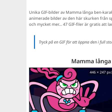
Unika GIF-bilder av Mamma långa ben-karak
animerade bilder av den här skurken från s
och mycket mer… 47 GIF-filer är gratis att la
Tryck på en GIF för att öppna den i full st
Mamma långa 
446 × 247 px