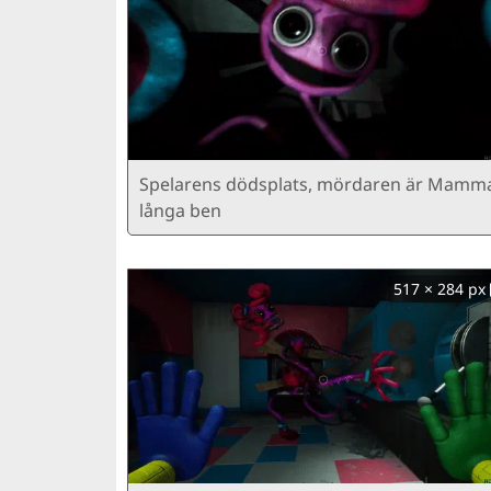
Spelarens dödsplats, mördaren är Mamm
långa ben
517 × 284 px