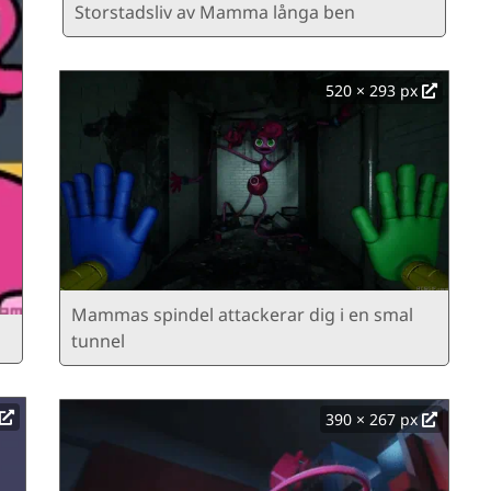
Storstadsliv av Mamma långa ben
520 × 293 px
Mammas spindel attackerar dig i en smal
tunnel
390 × 267 px