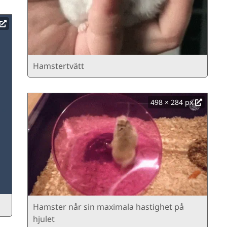
Hamstertvätt
498 × 284 px
Hamster når sin maximala hastighet på
hjulet