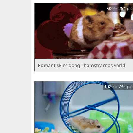
500 × 264 px
Romantisk middag i hamstrarnas värld
1080 × 732 px