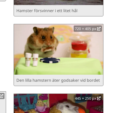
Hamster försvinner i ett litet hål
720 × 405 px
Den lilla hamstern äter godsaker vid bordet
445 × 250 px