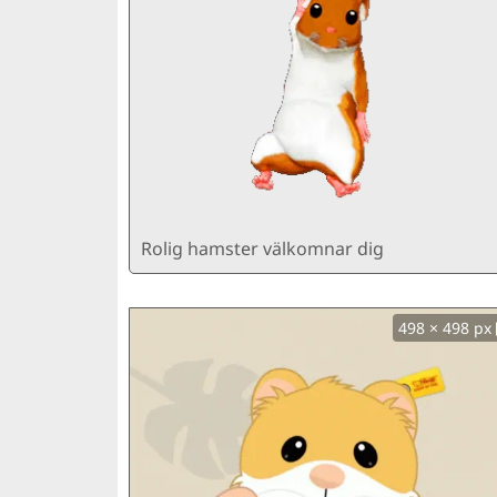
Rolig hamster välkomnar dig
498 × 498 px