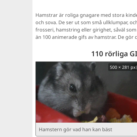
Hamstrar är roliga gnagare med stora kinder
och sova. De ser ut som små ullklumpar, och
frosseri, hamstring eller girighet, såväl so
än 100 animerade gifs av hamstrar. De gör de
110 rörliga G
500 × 281 px
Hamstern gör vad han kan bäst