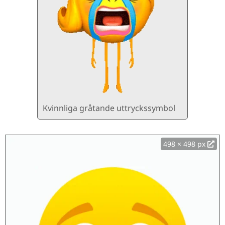
Kvinnliga gråtande uttryckssymbol
498 × 498 px