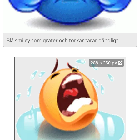
Blå smiley som gråter och torkar tårar oändligt
288 × 250 px