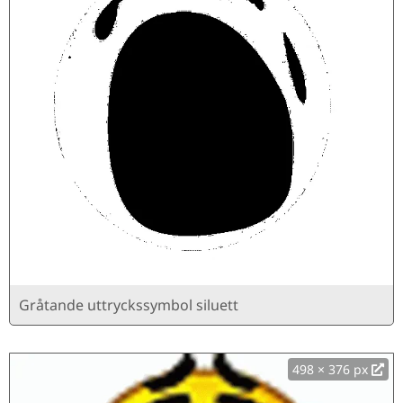
Gråtande uttryckssymbol siluett
498 × 376 px