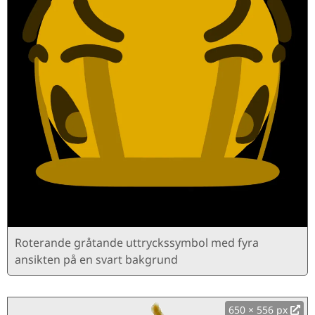
Roterande gråtande uttryckssymbol med fyra
ansikten på en svart bakgrund
650 × 556 px