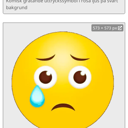
Komisk gråtande uttryckssymbol i rosa ljus på svart
bakgrund
573 × 573 px