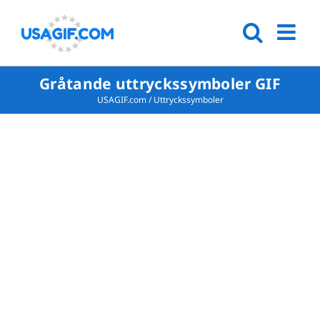
Gråtande uttryckssymboler GIF
USAGIF.com
/
Uttryckssymboler