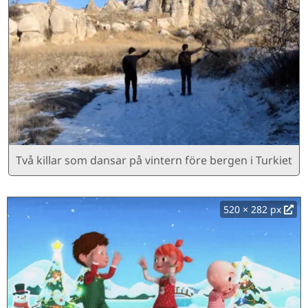
Två killar som dansar på vintern före bergen i Turkiet
520 × 282 px