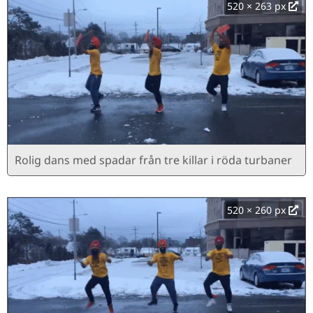
520 × 263 px
Rolig dans med spadar från tre killar i röda turbaner
520 × 260 px