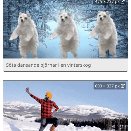
475 × 237 px
Söta dansande björnar i en vinterskog
600 × 337 px