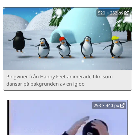
520 × 252 px
Pingviner från Happy Feet animerade film som
dansar på bakgrunden av en igloo
293 × 440 px