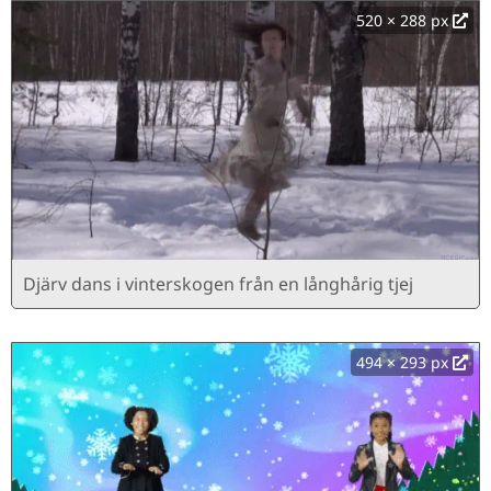
520 × 288 px
Djärv dans i vinterskogen från en långhårig tjej
494 × 293 px