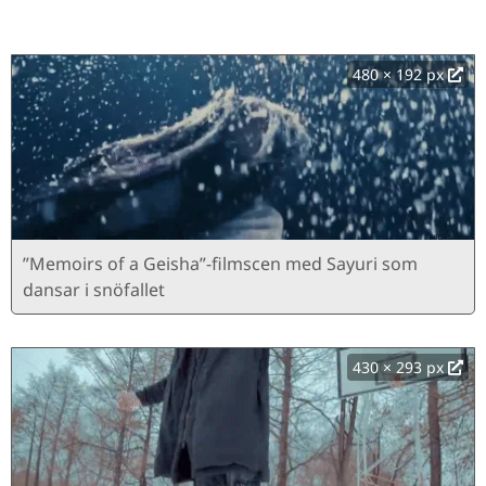
480 × 192 px
”Memoirs of a Geisha”-filmscen med Sayuri som
dansar i snöfallet
430 × 293 px