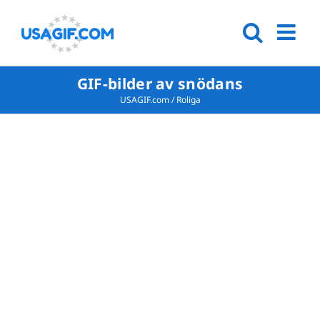
GIF-bilder av snödans
USAGIF.com
/
Roliga