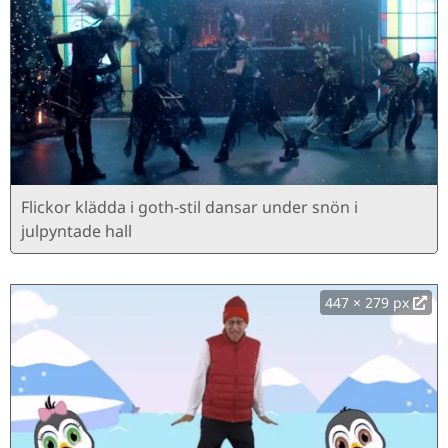
Flickor klädda i goth-stil dansar under snön i
julpyntade hall
447 × 279 px