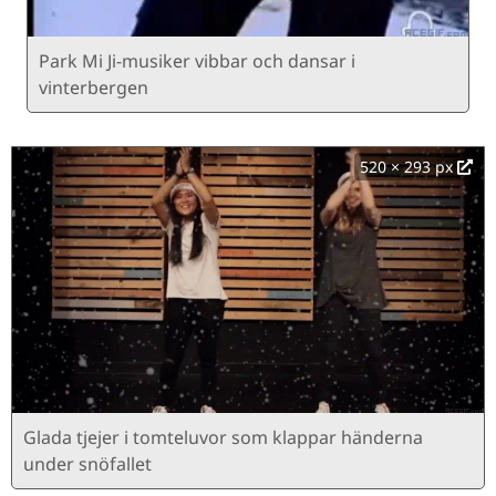
Park Mi Ji-musiker vibbar och dansar i
vinterbergen
520 × 293 px
Glada tjejer i tomteluvor som klappar händerna
under snöfallet