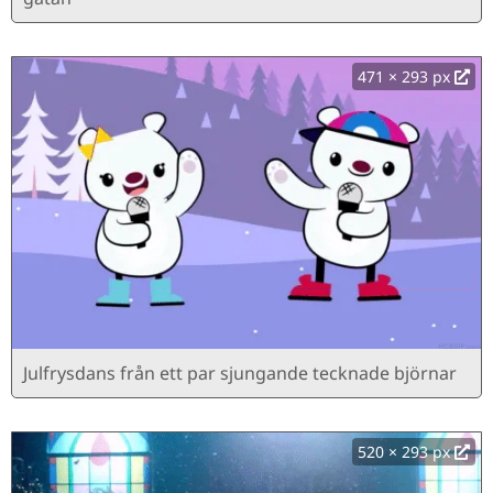
471 × 293 px
Julfrysdans från ett par sjungande tecknade björnar
520 × 293 px