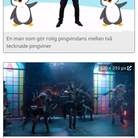
En man som gör rolig pingvindans mellan två
tecknade pingviner
520 × 293 px