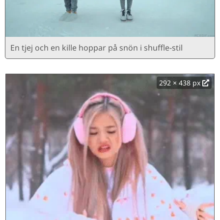
En tjej och en kille hoppar på snön i shuffle-stil
292 × 438 px