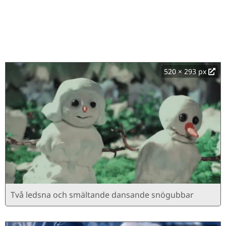
520 × 293 px
Två ledsna och smältande dansande snögubbar