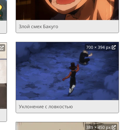
Злой смех Бакуго
700 × 394 px
Уклонение с ловкостью
389 × 450 px