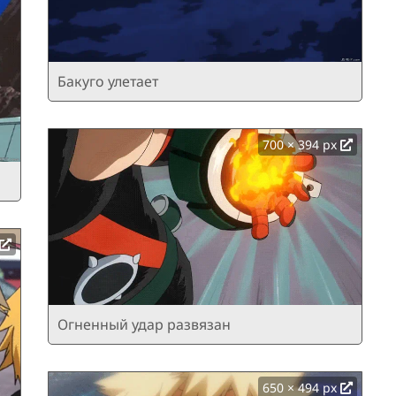
Бакуго улетает
700 × 394 px
Огненный удар развязан
650 × 494 px