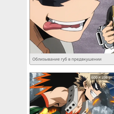
Облизывание губ в предвкушении
600 × 396 px