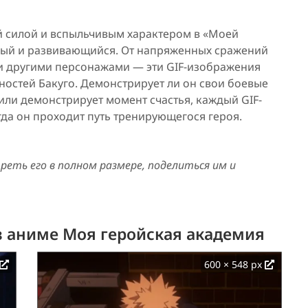
й силой и вспыльчивым характером в «Моей
ный и развивающийся. От напряженных сражений
 и другими персонажами — эти GIF-изображения
ностей Бакуго. Демонстрирует ли он свои боевые
или демонстрирует момент счастья, каждый GIF-
гда он проходит путь тренирующегося героя.
еть его в полном размере, поделиться им и
из аниме Моя геройская академия
600 × 548 px