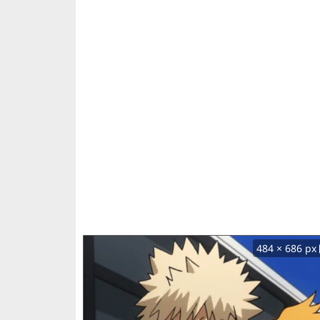
484 × 686 px