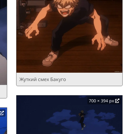
Жуткий смех Бакуго
700 × 394 px