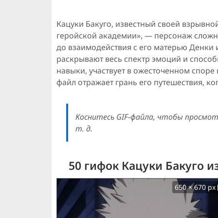
Кацуки Бакуго, известный своей взрывно
геройской академии», — персонаж слож
до взаимодействия с его матерью Денки
раскрывают весь спектр эмоций и способ
навыки, участвует в ожесточенном споре 
файл отражает грань его путешествия, ко
Коснитесь GIF-файла, чтобы просмотр
т. д.
50 гифок Кацуки Бакуго 
650 × 670 px