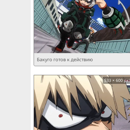
Бакуго готов к действию
533 × 600 px