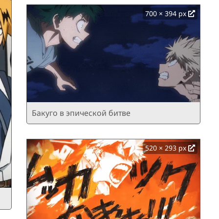
700 × 394 px
Бакуго в эпической битве
520 × 293 px