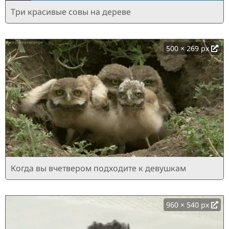
Три красивые совы на дереве
500 × 269 px
Когда вы вчетвером подходите к девушкам
960 × 540 px