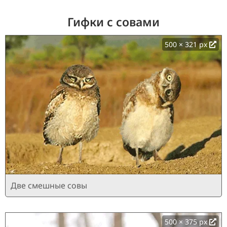
Гифки с совами
500 × 321 px
Две смешные совы
500 × 375 px