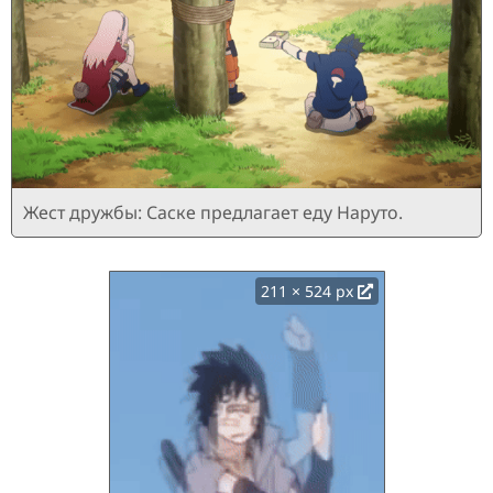
Жест дружбы: Саске предлагает еду Наруто.
211 × 524 px