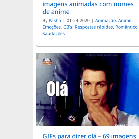
imagens animadas com nomes
de anime
By
Pasha
|
01-24-2020
|
Animação
,
Anime
,
Emoções
,
GIFs
,
Respostas rápidas
,
Romântico
,
Saudações
GIFs para dizer olá – 69 imagens