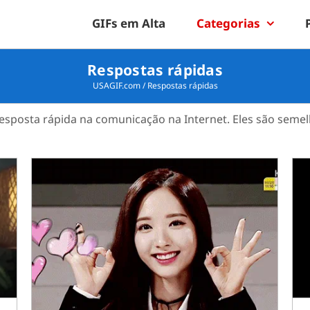
GIFs em Alta
Categorias
Respostas rápidas
USAGIF.com
/
Respostas rápidas
esposta rápida na comunicação na Internet. Eles são seme