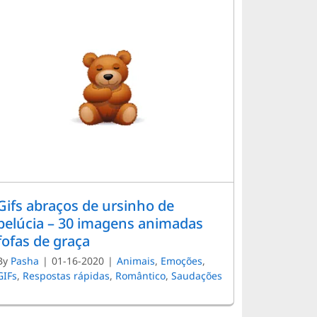
Gifs abraços de ursinho de
pelúcia – 30 imagens animadas
fofas de graça
By
Pasha
|
01-16-2020
|
Animais
,
Emoções
,
GIFs
,
Respostas rápidas
,
Romântico
,
Saudações