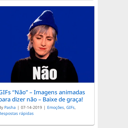
GIFs “Não” – Imagens animadas
para dizer não – Baixe de graça!
By
Pasha
|
07-14-2019
|
Emoções
,
GIFs
,
Respostas rápidas