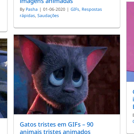
imagens animadas
By
Pasha
|
01-06-2020
|
GIFs
,
Respostas
rápidas
,
Saudações
Gatos tristes em GIFs – 90
animais tristes animados