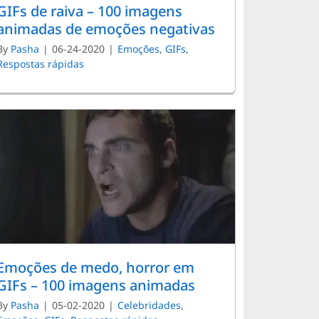
GIFs de raiva – 100 imagens
animadas de emoções negativas
By
Pasha
|
06-24-2020
|
Emoções
,
GIFs
,
Respostas rápidas
Emoções de medo, horror em
GIFs – 100 imagens animadas
By
Pasha
|
05-02-2020
|
Celebridades
,