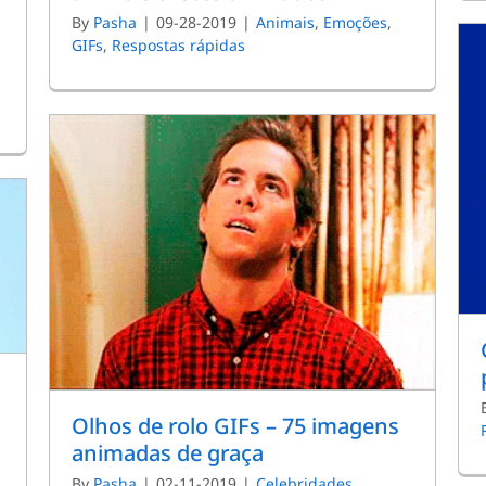
By
Pasha
|
09-28-2019
|
Animais
,
Emoções
,
GIFs
,
Respostas rápidas
Olhos de rolo GIFs – 75 imagens
animadas de graça
By
Pasha
|
02-11-2019
|
Celebridades
,