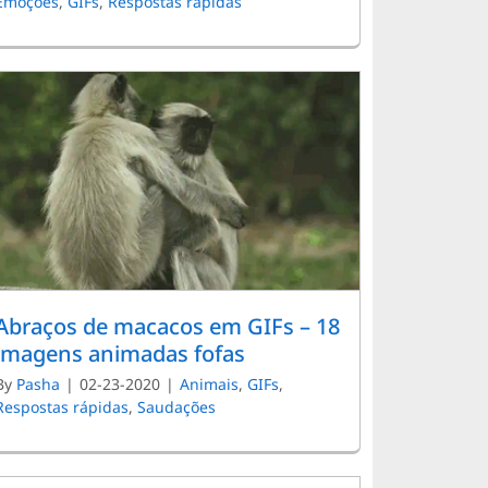
Emoções
,
GIFs
,
Respostas rápidas
Abraços de macacos em GIFs – 18
imagens animadas fofas
By
Pasha
|
02-23-2020
|
Animais
,
GIFs
,
Respostas rápidas
,
Saudações