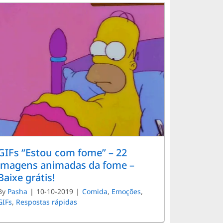
GIFs “Estou com fome” – 22
imagens animadas da fome –
Baixe grátis!
By
Pasha
|
10-10-2019
|
Comida
,
Emoções
,
GIFs
,
Respostas rápidas