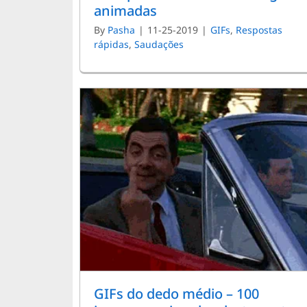
animadas
By
Pasha
|
11-25-2019
|
GIFs
,
Respostas
rápidas
,
Saudações
GIFs do dedo médio – 100