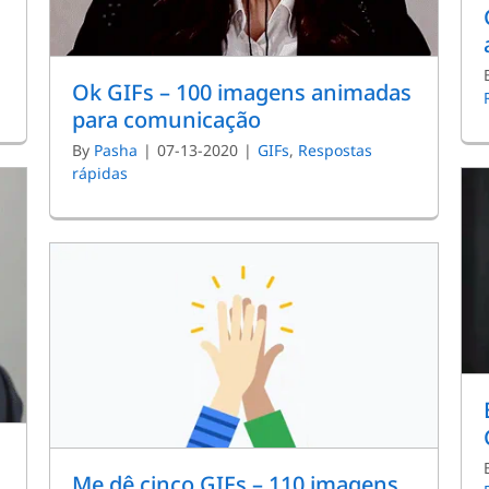
Ok GIFs – 100 imagens animadas
para comunicação
By
Pasha
|
07-13-2020
|
GIFs
,
Respostas
rápidas
Me dê cinco GIFs – 110 imagens