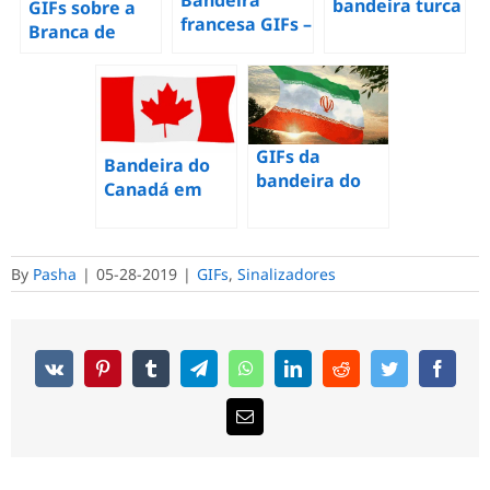
bandeira turca
GIFs sobre a
francesa GIFs –
– 50 imagens
Branca de
23 imagens
animadas de
Neve e os Sete
tricolor
graça
Anões
animadas de
graça
GIFs da
Bandeira do
bandeira do
Canadá em
Irã – 17
GIFs – 40
melhores
imagens
imagens
animadas de
By
Pasha
|
05-28-2019
|
GIFs
,
Sinalizadores
animadas de
graça
graça