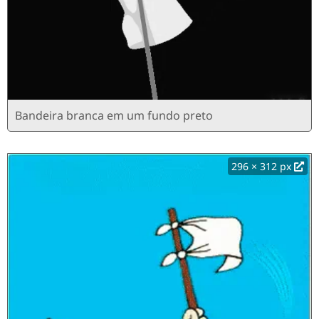
Bandeira branca em um fundo preto
296 × 312 px