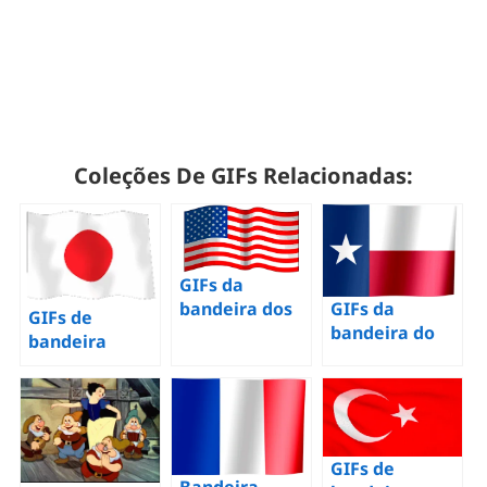
Coleções De GIFs Relacionadas:
GIFs da
bandeira dos
GIFs da
GIFs de
EU, bandeira
bandeira do
bandeira
americana – 70
Texas – 20
japonesa –
animações gif
imagens
Agitando
de graça
animadas de
bandeiras do
uma bandeira
Japão – Baixe
de graça!
GIFs de
Bandeira