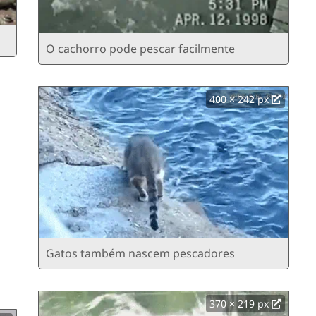
O cachorro pode pescar facilmente
400 × 242 px
Gatos também nascem pescadores
370 × 219 px