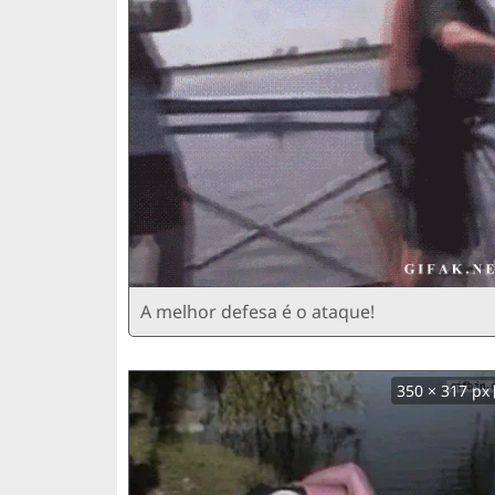
A melhor defesa é o ataque!
350 × 317 px