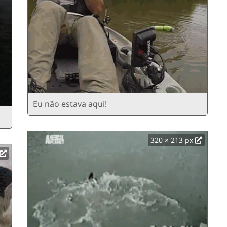
Eu não estava aqui!
320 × 213 px