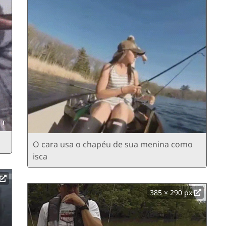
O cara usa o chapéu de sua menina como
isca
385 × 290 px