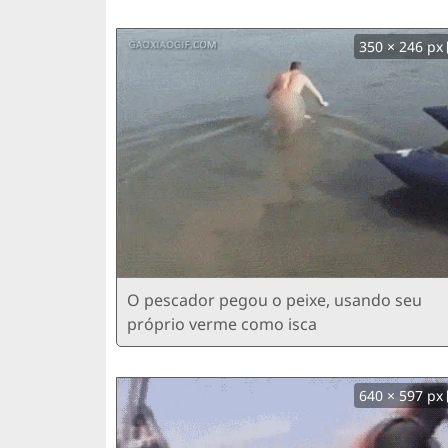
350 × 246 px
O pescador pegou o peixe, usando seu
próprio verme como isca
640 × 597 px