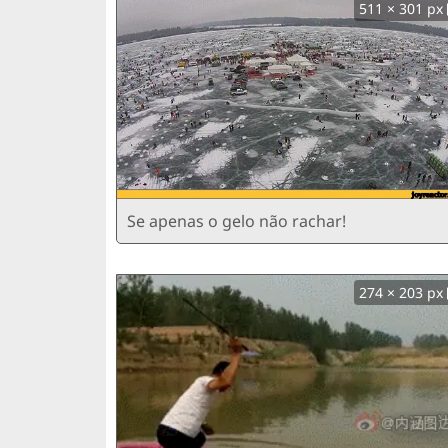
511 × 301 px
Se apenas o gelo não rachar!
274 × 203 px