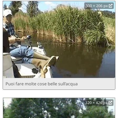
300 × 206 px
Puoi fare molte cose belle sull’acqua
320 × 426 px