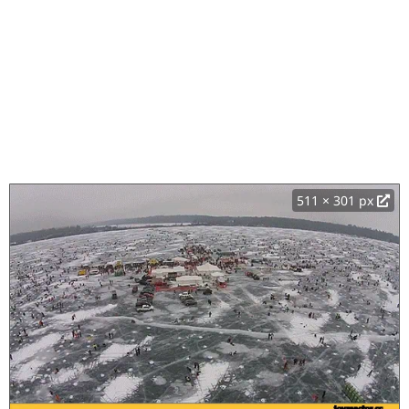
511 × 301 px