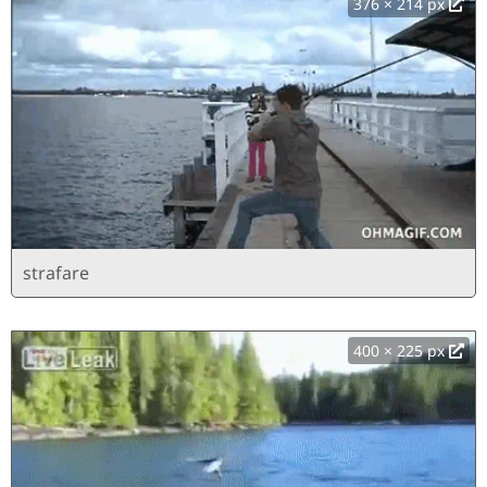
376 × 214 px
strafare
400 × 225 px