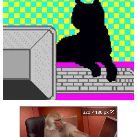
320 × 180 px