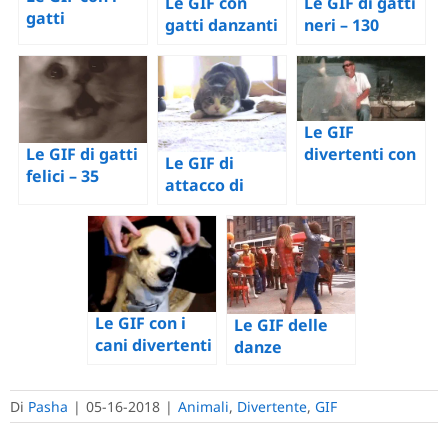
Le GIF con
Le GIF di gatti
gatti
gatti danzanti
neri – 130
divertenti –
– 65 divertenti
immagini
Più di 100
immagini
animate di
immagini
animate
gatti con
animate
gratuite
pelliccia nera
Le GIF
Le GIF di gatti
divertenti con
Le GIF di
felici – 35
pesca
attacco di
immagini
gatto – 100
animate di
immagini
gatti in
animate di
allegria
gatti da
combattimento
Le GIF con i
Le GIF delle
cani divertenti
danze
– 112 immagini
divertenti –
animate
Una collezione
Di
Pasha
|
05-16-2018
|
Animali
,
Divertente
,
GIF
di 100
immagini