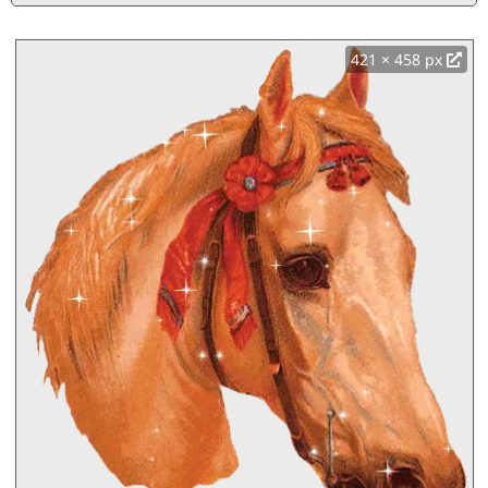
421 × 458 px