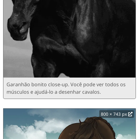
Garanhão bonito close-up. Você pode ver todos os
músculos e ajudá-lo a desenhar cavalos.
800 × 743 px