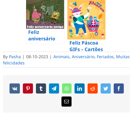
Cartões
celebração –
animadas de
animados
60 GIFs
graça
gratuitos
Feliz
aniversário
Feliz Páscoa
amigo GIFs –
GIFs – Cartões
50 cartões
de felicitações
By
Pasha
|
08-10-2023
|
Animais
,
Aniversário
,
Feriados
,
Muitas
animados de
animados
felicidades
graça