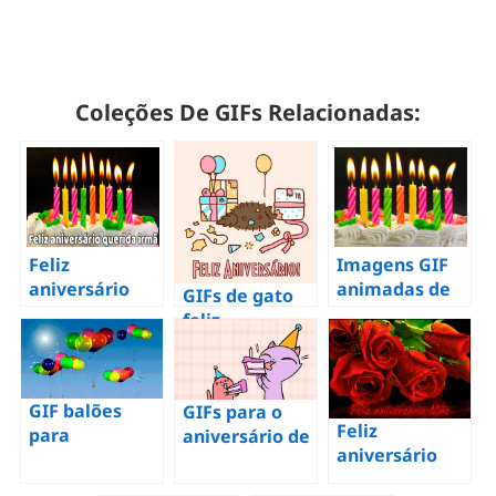
Coleções De GIFs Relacionadas:
Feliz
Imagens GIF
aniversário
animadas de
GIFs de gato
querida irmã
bolos de
feliz
GIFs – 50
aniversário
aniversário
cartões
animados
GIF balões
GIFs para o
Feliz
para
aniversário de
aniversário
aniversário ou
um gato – 40
mamãe GIFs –
outra
imagens