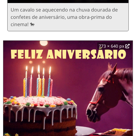
Um cavalo se aquecendo na chuva dourada de
confetes de aniversário, uma obra-prima do
cinema! 🐎
773 × 640 px