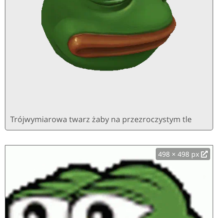
Trójwymiarowa twarz żaby na przezroczystym tle
498 × 498 px