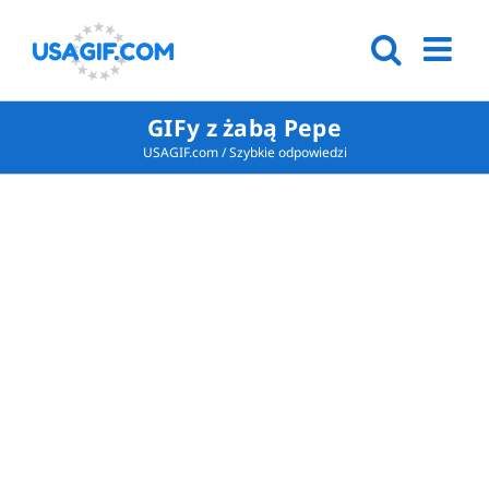
GIFy z żabą Pepe
USAGIF.com
/
Szybkie odpowiedzi