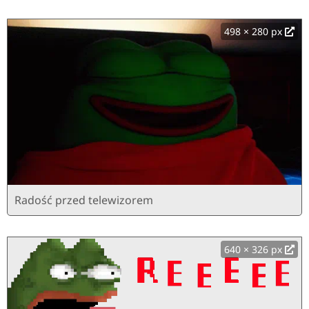
498 × 280 px
Radość przed telewizorem
640 × 326 px