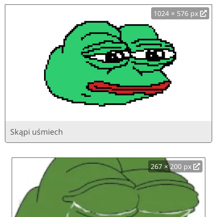
1024 × 576 px
Skąpi uśmiech
267 × 200 px