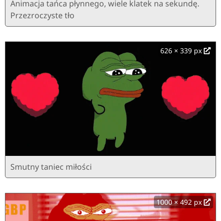
Animacja tańca płynnego, wiele klatek na sekundę.
Przezroczyste tło
626 × 339 px
Smutny taniec miłości
1000 × 492 px