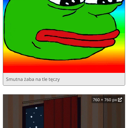
Smutna żaba na tle tęczy
760 × 760 px