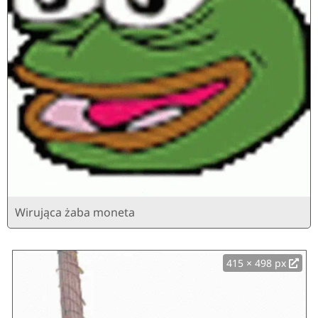
Wirująca żaba moneta
415 × 498 px