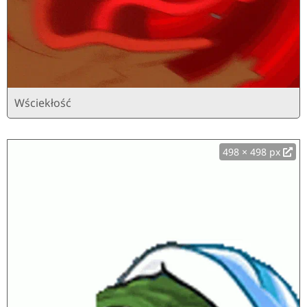
Wściekłość
498 × 498 px