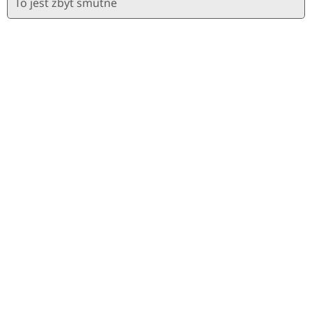
To jest zbyt smutne