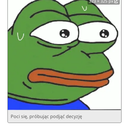
323 × 325 px
Poci się, próbując podjąć decyzję