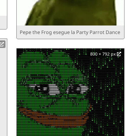
Pepe the Frog esegue la Party Parrot Dance
800 × 792 px