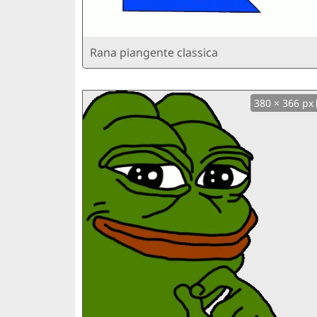
Rana piangente classica
380 × 366 px