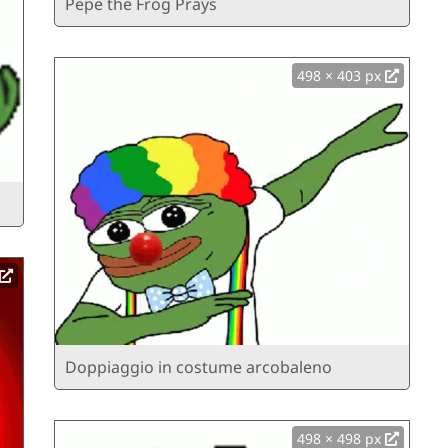
Pepe the Frog Prays
498 × 403 px
Doppiaggio in costume arcobaleno
498 × 498 px