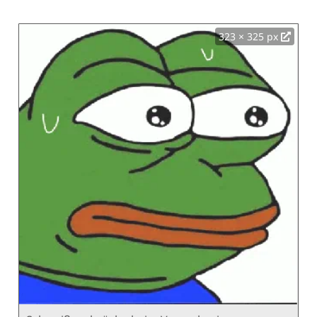
323 × 325 px