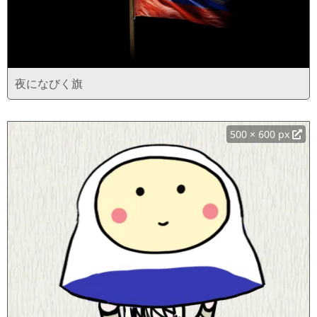
夜になびく旗
500 × 600 px