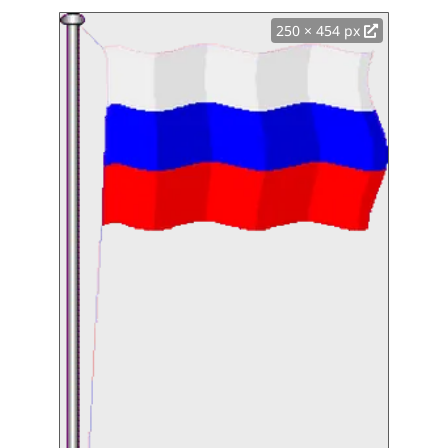
250 × 454 px