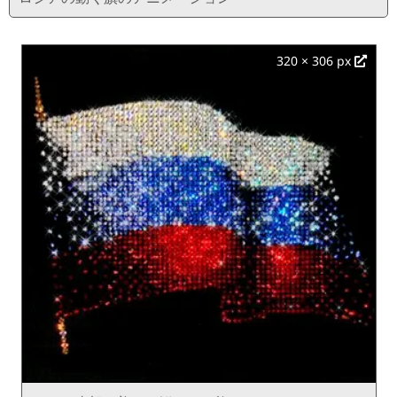
320 × 306 px