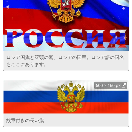
ロシア国旗と双頭の鷲、ロシアの国章。ロシア語の国名
もここにあります。
600 × 160 px
紋章付きの長い旗