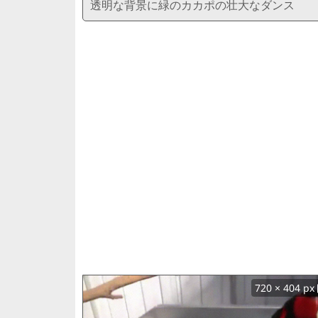
透明な背景に緑のカカポの壮大なダンス
720 × 404 px