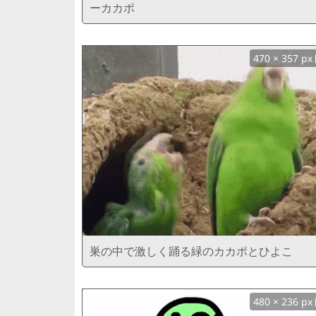
ーカカポ
470 × 357 px
巣の中で激しく踊る緑のカカポとひよこ
480 × 236 px