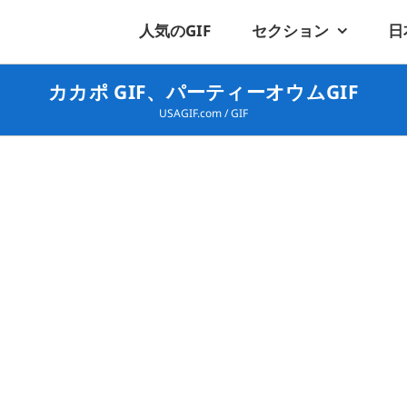
人気のGIF
セクション
日
カカポ GIF、パーティーオウムGIF
USAGIF.com
/
GIF