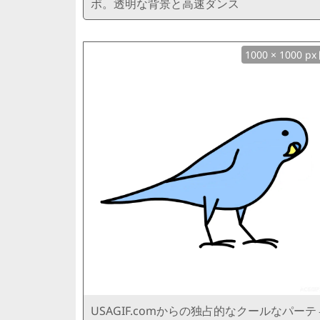
ポ。透明な背景と高速ダンス
1000 × 1000 px
USAGIF.comからの独占的なクールなパーテ